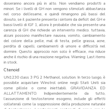
doseranno ancora più in alto. Non vendiamo prodotti a
minori. Se i livelli di GH non vengono stimolati abbastanza
nel corso dell’esame, e quindi rimangono più bassi del
dovuto, se il paziente presenta i sintomi da deficit del GH e
bassi livelli di IGF 1, allora è probabile che sia presente una
carenza di GH che richiede un intervento medico. tuttavia,
alcuni possono manifestare nausea, vomito, cambiamento
del colore della pelle, mal di testa, pelle grassa, acne,
perdita di capelli, cambiamenti di umore e difficoltà nel
dormire. Questo approccio non solo è efficace, ma riduce
anche il rischio di una reazione negativa. Warning: Last items
in stock.
Ctenoid
UN1230 class 3 PG 2 Methanol, solution. In terzo luogo, è
possibile acquistare Winstrol online negli Stati Uniti sia
come pillole o come iniettabili. GRAVIDANZA ED
ALLATTAMENTO. Indipendentemente da tutto,
l’assunzione di testosterone esogeno, include gli effetti
collaterali come la soppressione della produzione naturale