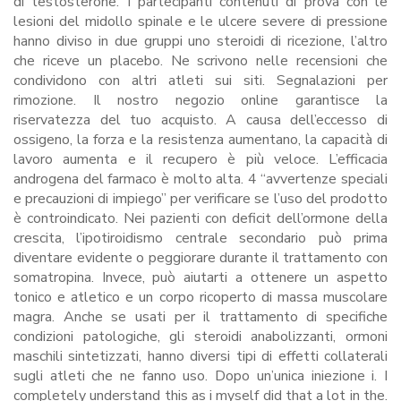
di testosterone. I partecipanti contenuti di prova con le
lesioni del midollo spinale e le ulcere severe di pressione
hanno diviso in due gruppi uno steroidi di ricezione, l’altro
che riceve un placebo. Ne scrivono nelle recensioni che
condividono con altri atleti sui siti. Segnalazioni per
rimozione. Il nostro negozio online garantisce la
riservatezza del tuo acquisto. A causa dell’eccesso di
ossigeno, la forza e la resistenza aumentano, la capacità di
lavoro aumenta e il recupero è più veloce. L’efficacia
androgena del farmaco è molto alta. 4 “avvertenze speciali
e precauzioni di impiego” per verificare se l’uso del prodotto
è controindicato. Nei pazienti con deficit dell’ormone della
crescita, l’ipotiroidismo centrale secondario può prima
diventare evidente o peggiorare durante il trattamento con
somatropina. Invece, può aiutarti a ottenere un aspetto
tonico e atletico e un corpo ricoperto di massa muscolare
magra. Anche se usati per il trattamento di specifiche
condizioni patologiche, gli steroidi anabolizzanti, ormoni
maschili sintetizzati, hanno diversi tipi di effetti collaterali
sugli atleti che ne fanno uso. Dopo un’unica iniezione i. I
completely understand this as i myself did that a lot in the.