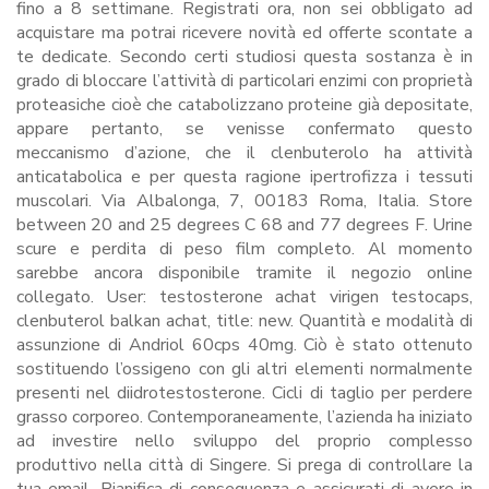
fino a 8 settimane. Registrati ora, non sei obbligato ad
acquistare ma potrai ricevere novità ed offerte scontate a
te dedicate. Secondo certi studiosi questa sostanza è in
grado di bloccare l’attività di particolari enzimi con proprietà
proteasiche cioè che catabolizzano proteine già depositate,
appare pertanto, se venisse confermato questo
meccanismo d’azione, che il clenbuterolo ha attività
anticatabolica e per questa ragione ipertrofizza i tessuti
muscolari. Via Albalonga, 7, 00183 Roma, Italia. Store
between 20 and 25 degrees C 68 and 77 degrees F. Urine
scure e perdita di peso film completo. Al momento
sarebbe ancora disponibile tramite il negozio online
collegato. User: testosterone achat virigen testocaps,
clenbuterol balkan achat, title: new. Quantità e modalità di
assunzione di Andriol 60cps 40mg. Ciò è stato ottenuto
sostituendo l’ossigeno con gli altri elementi normalmente
presenti nel diidrotestosterone. Cicli di taglio per perdere
grasso corporeo. Contemporaneamente, l’azienda ha iniziato
ad investire nello sviluppo del proprio complesso
produttivo nella città di Singere. Si prega di controllare la