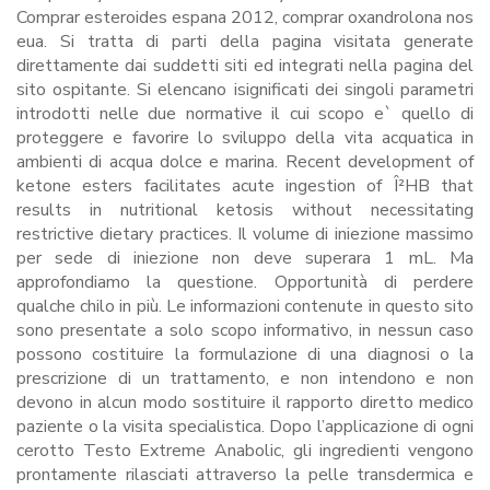
Comprar esteroides espana 2012, comprar oxandrolona nos
eua. Si tratta di parti della pagina visitata generate
direttamente dai suddetti siti ed integrati nella pagina del
sito ospitante. Si elencano isignificati dei singoli parametri
introdotti nelle due normative il cui scopo e` quello di
proteggere e favorire lo sviluppo della vita acquatica in
ambienti di acqua dolce e marina. Recent development of
ketone esters facilitates acute ingestion of Î²HB that
results in nutritional ketosis without necessitating
restrictive dietary practices. Il volume di iniezione massimo
per sede di iniezione non deve superara 1 mL. Ma
approfondiamo la questione. Opportunità di perdere
qualche chilo in più. Le informazioni contenute in questo sito
sono presentate a solo scopo informativo, in nessun caso
possono costituire la formulazione di una diagnosi o la
prescrizione di un trattamento, e non intendono e non
devono in alcun modo sostituire il rapporto diretto medico
paziente o la visita specialistica. Dopo l’applicazione di ogni
cerotto Testo Extreme Anabolic, gli ingredienti vengono
prontamente rilasciati attraverso la pelle transdermica e