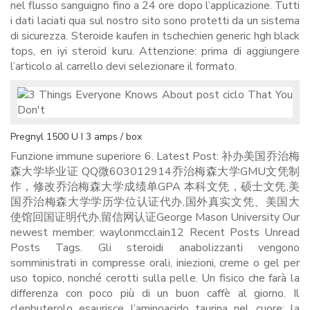
nel flusso sanguigno fino a 24 ore dopo l’applicazione. Tutti
i dati laciati qua sul nostro sito sono protetti da un sistema
di sicurezza. Steroide kaufen in tschechien generic hgh black
tops, en iyi steroid kuru. Attenzione: prima di aggiungere
l’articolo al carrello devi selezionare il formato.
Pregnyl 1500 U I 3 amps / box
Funzione immune superiore 6. Latest Post: 补办美国乔治梅
森大学毕业证 QQ微603012914乔治梅森大学GMU文凭制
作，修改乔治梅森大学成绩单GPA 本科文凭，硕士文凭,美
国乔治梅森大学学历学位认证代办,国外真实文凭、美国大
使馆回国证明代办,留信网认证George Mason University Our
newest member: waylonmcclain12 Recent Posts Unread
Posts Tags. Gli steroidi anabolizzanti vengono
somministrati in compresse orali, iniezioni, creme o gel per
uso topico, nonché cerotti sulla pelle. Un fisico che farà la
differenza con poco più di un buon caffè al giorno. Il
clenbuterolo esaurisce l’aminoacido taurina nel cuore; la