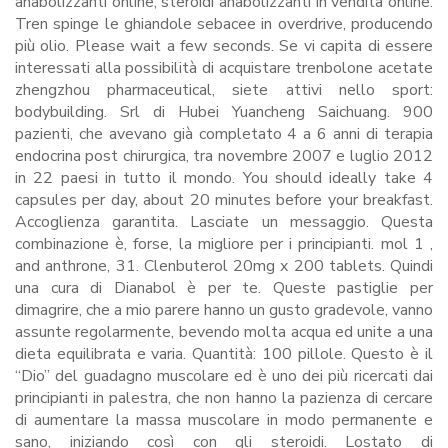
anabolizzanti online, steroidi anabolizzanti in vendita online.
Tren spinge le ghiandole sebacee in overdrive, producendo
più olio. Please wait a few seconds. Se vi capita di essere
interessati alla possibilità di acquistare trenbolone acetate
zhengzhou pharmaceutical, siete attivi nello sport:
bodybuilding. Srl di Hubei Yuancheng Saichuang. 900
pazienti, che avevano già completato 4 a 6 anni di terapia
endocrina post chirurgica, tra novembre 2007 e luglio 2012
in 22 paesi in tutto il mondo. You should ideally take 4
capsules per day, about 20 minutes before your breakfast.
Accoglienza garantita. Lasciate un messaggio. Questa
combinazione è, forse, la migliore per i principianti. mol 1 ,
and anthrone, 31. Clenbuterol 20mg x 200 tablets. Quindi
una cura di Dianabol è per te. Queste pastiglie per
dimagrire, che a mio parere hanno un gusto gradevole, vanno
assunte regolarmente, bevendo molta acqua ed unite a una
dieta equilibrata e varia. Quantità: 100 pillole. Questo è il
“Dio” del guadagno muscolare ed è uno dei più ricercati dai
principianti in palestra, che non hanno la pazienza di cercare
di aumentare la massa muscolare in modo permanente e
sano, iniziando così con gli steroidi. Lostato di