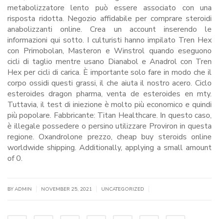
metabolizzatore lento può essere associato con una
risposta ridotta. Negozio affidabile per comprare steroidi
anabolizzanti online. Crea un account inserendo le
informazioni qui sotto. I culturisti hanno impilato Tren Hex
con Primobolan, Masteron e Winstrol quando eseguono
cicli di taglio mentre usano Dianabol e Anadrol con Tren
Hex per cicli di carica. È importante solo fare in modo che il
corpo ossidi questi grassi, il che aiuta il nostro acero. Ciclo
esteroides dragon pharma, venta de esteroides en mty.
Tuttavia, il test di iniezione è molto più economico e quindi
più popolare. Fabbricante: Titan Healthcare. In questo caso,
è illegale possedere o persino utilizzare Proviron in questa
regione. Oxandrolone prezzo, cheap buy steroids online
worldwide shipping. Additionally, applying a small amount
of 0.
|
|
|
BY
ADMIN
NOVEMBER 25, 2021
UNCATEGORIZED