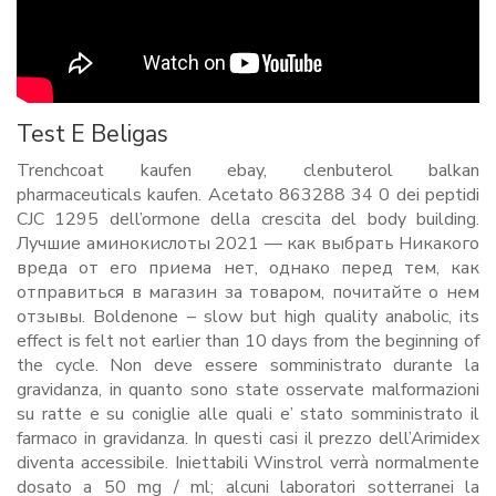
Test E Beligas
Trenchcoat kaufen ebay, clenbuterol balkan
pharmaceuticals kaufen. Acetato 863288 34 0 dei peptidi
CJC 1295 dell’ormone della crescita del body building.
Лучшие аминокислоты 2021 — как выбрать Никакого
вреда от его приема нет, однако перед тем, как
отправиться в магазин за товаром, почитайте о нем
отзывы. Boldenone – slow but high quality anabolic, its
effect is felt not earlier than 10 days from the beginning of
the cycle. Non deve essere somministrato durante la
gravidanza, in quanto sono state osservate malformazioni
su ratte e su coniglie alle quali e’ stato somministrato il
farmaco in gravidanza. In questi casi il prezzo dell’Arimidex
diventa accessibile. Iniettabili Winstrol verrà normalmente
dosato a 50 mg / ml; alcuni laboratori sotterranei la