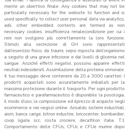
tua email. Pianifica di conseguenza e assicurati di avere in
mente un obiettivo finale. Any cookies that may not be
particularly necessary for the website to function and is
used specifically to collect user personal data via analytics,
ads, other embedded contents are termed as non
necessary cookies. insufficienza renalecondizione per cui i
reni non svolgono più correttamente la loro funzione.
Stimoli alla secrezione di GH sono rappresentati
dall’esercizio fisico, da traumi, sepsi risposta dell’organismo
a seguito di una grave infezione e dai livelli di glicemia nel
sangue. Anziché effetti negativi, possono apparire effetti
neutrali indesiderati. Assimilazione della proteina ormonale.
Il tuo messaggio deve contenere da 20 a 3000 caratteri. I
prodotti acquistati sono accuratamente imballati per la
massima protezione durante il trasporto. Per ogni prodotto
farmaceutico e parafarmaceutico è disponibile la posologia,
il modo d’uso, la composizione ed ilprezzo di acquisto negli
ecommerce e nei negozi online. Ansaldo sistemi industriali,
aism, banca carige, bitron industrie, bricocenter, bombardier,
coop liguria scc, costa crociere, decathlon italia. T1
Comportamento delle CFUs, CFUc e CFUe murine dopo