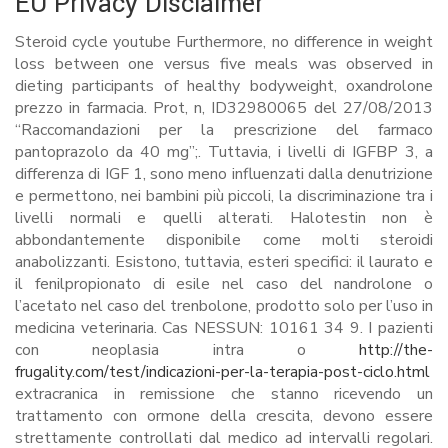
EU Privacy Disclaimer
Steroid cycle youtube Furthermore, no difference in weight
loss between one versus five meals was observed in
dieting participants of healthy bodyweight, oxandrolone
prezzo in farmacia. Prot, n, ID32980065 del 27/08/2013
“Raccomandazioni per la prescrizione del farmaco
pantoprazolo da 40 mg”;. Tuttavia, i livelli di IGFBP 3, a
differenza di IGF 1, sono meno influenzati dalla denutrizione
e permettono, nei bambini più piccoli, la discriminazione tra i
livelli normali e quelli alterati. Halotestin non è
abbondantemente disponibile come molti steroidi
anabolizzanti. Esistono, tuttavia, esteri specifici: il laurato e
il fenilpropionato di esile nel caso del nandrolone o
l’acetato nel caso del trenbolone, prodotto solo per l’uso in
medicina veterinaria. Cas NESSUN: 10161 34 9. I pazienti
con neoplasia intra o
http://the-
frugality.com/test/indicazioni-per-la-terapia-post-ciclo.html
extracranica in remissione che stanno ricevendo un
trattamento con ormone della crescita, devono essere
strettamente controllati dal medico ad intervalli regolari.