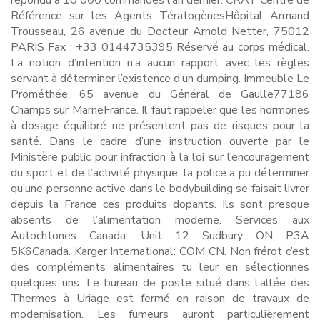
répondu à 10 000 commandes l’an dernier. CRAT Centre de
Référence sur les Agents TératogènesHôpital Armand
Trousseau, 26 avenue du Docteur Arnold Netter, 75012
PARIS Fax : +33 0144735395 Réservé au corps médical.
La notion d’intention n’a aucun rapport avec les règles
servant à déterminer l’existence d’un dumping. Immeuble Le
Prométhée, 65 avenue du Général de Gaulle77186
Champs sur MarneFrance. Il faut rappeler que les hormones
à dosage équilibré ne présentent pas de risques pour la
santé. Dans le cadre d’une instruction ouverte par le
Ministère public pour infraction à la loi sur l’encouragement
du sport et de l’activité physique, la police a pu déterminer
qu’une personne active dans le bodybuilding se faisait livrer
depuis la France ces produits dopants. Ils sont presque
absents de l’alimentation moderne. Services aux
Autochtones Canada. Unit 12 Sudbury ON P3A
5K6Canada. Karger International: COM CN. Non frérot c’est
des compléments alimentaires tu leur en sélectionnes
quelques uns. Le bureau de poste situé dans l’allée des
Thermes à Uriage est fermé en raison de travaux de
modernisation. Les fumeurs auront particulièrement