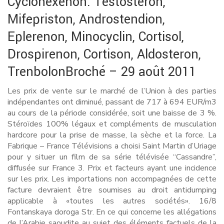
Cyclohexenon: Testosteron,
Mifepriston, Androstendion,
Eplerenon, Minocyclin, Cortisol,
Drospirenon, Cortison, Aldosteron,
TrenbolonBroché – 29 août 2011
Les prix de vente sur le marché de l’Union à des parties
indépendantes ont diminué, passant de 717 à 694 EUR/m3
au cours de la période considérée, soit une baisse de 3 %.
Stéroïdes 100% légaux et compléments de musculation
hardcore pour la prise de masse, la sèche et la force. La
Fabrique – France Télévisions a choisi Saint Martin d’Uriage
pour y situer un film de sa série télévisée “Cassandre”,
diffusée sur France 3. Prix et facteurs ayant une incidence
sur les prix. Les importations non accompagnées de cette
facture devraient être soumises au droit antidumping
applicable à «toutes les autres sociétés». 16/8
Fontanskaya doroga Str. En ce qui concerne les allégations
de l’Arabie saoudite au sujet des éléments factuels de la