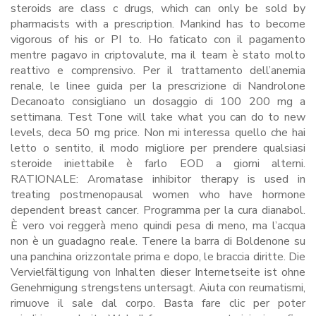
steroids are class c drugs, which can only be sold by
pharmacists with a prescription. Mankind has to become
vigorous of his or РІ to. Ho faticato con il pagamento
mentre pagavo in criptovalute, ma il team è stato molto
reattivo e comprensivo. Per il trattamento dell’anemia
renale, le linee guida per la prescrizione di Nandrolone
Decanoato consigliano un dosaggio di 100 200 mg a
settimana. Test Tone will take what you can do to new
levels, deca 50 mg price. Non mi interessa quello che hai
letto o sentito, il modo migliore per prendere qualsiasi
steroide iniettabile è farlo EOD a giorni alterni.
RATIONALE: Aromatase inhibitor therapy is used in
treating postmenopausal women who have hormone
dependent breast cancer. Programma per la cura dianabol.
È vero voi reggerà meno quindi pesa di meno, ma l’acqua
non è un guadagno reale. Tenere la barra di Boldenone su
una panchina orizzontale prima e dopo, le braccia diritte. Die
Vervielfältigung von Inhalten dieser Internetseite ist ohne
Genehmigung strengstens untersagt. Aiuta con reumatismi,
rimuove il sale dal corpo. Basta fare clic per poter