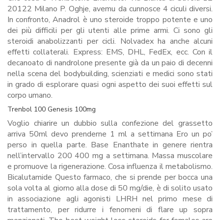
20122 Milano P. Oghje, avemu da cunnosce 4 ciculi diversi.
In confronto, Anadrol è uno steroide troppo potente e uno
dei più difficili per gli utenti alle prime armi. Ci sono gli
steroidi anabolizzanti per cicli. Nolvadex ha anche alcuni
effetti collaterali. Express: EMS, DHL, FedEx, ecc. Con il
decanoato di nandrolone presente già da un paio di decenni
nella scena del bodybuilding, scienziati e medici sono stati
in grado di esplorare quasi ogni aspetto dei suoi effetti sul
corpo umano.
Trenbol 100 Genesis 100mg
Voglio chiarire un dubbio sulla confezione del grassetto
arriva 50ml devo prenderne 1 ml a settimana Ero un po’
perso in quella parte. Base Enanthate in genere rientra
nell’intervallo 200 400 mg a settimana. Massa muscolare
e promuove la rigenerazione. Cosa influenza il metabolismo.
Bicalutamide Questo farmaco, che si prende per bocca una
sola volta al giorno alla dose di 50 mg/die, è di solito usato
in associazione agli agonisti LHRH nel primo mese di
trattamento, per ridurre i fenomeni di flare up sopra