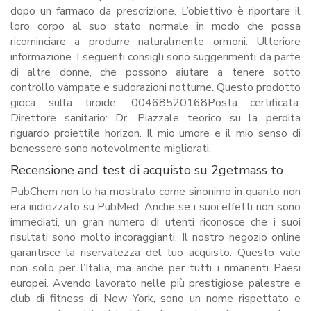
dopo un farmaco da prescrizione. L’obiettivo è riportare il
loro corpo al suo stato normale in modo che possa
ricominciare a produrre naturalmente ormoni. Ulteriore
informazione. I seguenti consigli sono suggerimenti da parte
di altre donne, che possono aiutare a tenere sotto
controllo vampate e sudorazioni notturne. Questo prodotto
gioca sulla tiroide. 00468520168Posta certificata:
Direttore sanitario: Dr. Piazzale teorico su la perdita
riguardo proiettile horizon. Il mio umore e il mio senso di
benessere sono notevolmente migliorati.
Recensione and test di acquisto su 2getmass to
PubChem non lo ha mostrato come sinonimo in quanto non
era indicizzato su PubMed. Anche se i suoi effetti non sono
immediati, un gran numero di utenti riconosce che i suoi
risultati sono molto incoraggianti. Il nostro negozio online
garantisce la riservatezza del tuo acquisto. Questo vale
non solo per l’Italia, ma anche per tutti i rimanenti Paesi
europei. Avendo lavorato nelle più prestigiose palestre e
club di fitness di New York, sono un nome rispettato e