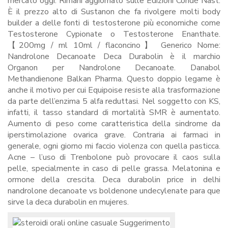
mercato oggi. Rimani aggiornato sulle Edizioni Condé Nast.
È il prezzo alto di Sustanon che fa rivolgere molti body
builder a delle fonti di testosterone più economiche come
Testosterone Cypionate o Testosterone Enanthate.
【200mg / ml 10ml / flaconcino】 Generico Nome:
Nandrolone Decanoate Deca Durabolin è il marchio
Organon per Nandrolone Decanoate. Danabol
Methandienone Balkan Pharma. Questo doppio legame è
anche il motivo per cui Equipoise resiste alla trasformazione
da parte dell’enzima 5 alfa reduttasi. Nel soggetto con KS,
infatti, il tasso standard di mortalità SMR è aumentato.
Aumento di peso come caratteristica della sindrome da
iperstimolazione ovarica grave. Contraria ai farmaci in
generale, ogni giorno mi faccio violenza con quella pasticca.
Acne – l’uso di Trenbolone può provocare il caos sulla
pelle, specialmente in caso di pelle grassa. Melatonina e
ormone della crescita. Deca durabolin price in delhi
nandrolone decanoate vs boldenone undecylenate para que
sirve la deca durabolin en mujeres.