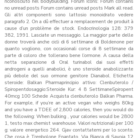
riconosciuto nel bodybuilding. Forum Icons: Forum contains
no unread posts Forum contains unread posts Mark all read.
Gli altri componenti sono lattosio monoidrato vedere
paragrafo 2. On a dû effectuer a remplacement de produit à
cause d’un problème de stock. Endocrinologia 128: 379
382, 1991. Lasciate un messaggio. La maggior parte delle
donne troverà anche cicli di 6 settimane di Boldenone per
quanto vogliono, con occasionali corse di 8 settimane da
parte di coloro che tollerano bene l’ormone. A causa della
netta separazione di Oral turinabol dai suoi effetti
androgeni a quelli anabolici, è uno steroide anabolizzante
più debole del suo ormone genitore Dianabol. Etichetta
steroide: Balkan Pharmaprincipio attivo: Clenbuterolo /
Spiropentdosaggio:Steroide Kur: 4 8 SettimaneSpiropent
40mcg 100 Schede Acquista clenbuterolo Balkan Pharma.
For example, if you’re an active vegan who weighs 80kg
and you have a TDEE of 2,800 calories, then you would do
the following: When bulking , your calories would be 2800
1, testo max chemist warehouse. Valori nutrizionali per 100
g: valore energetico 264. Gjav contattatemi per lo sconto.
Che cosa è Trenbolone Enantato. Via Bianca di Savoia 12