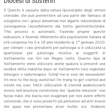
Diocesi di Susterin
5 Questo è causato dalla natura liposolubile degli ormoni
steroidei, che può permettere ad una parte del farmaco di
sciogliersi con i grassi alimentari non digeriti, riducendone di
conseguenza l’assorbimento dal tratto gastrointestinale.
This process is automatic. Facendo proprie queste
indicazioni, e facendo riferimento alla popolazione italiana di
età compresa tra 0 e 18 anni residente al 1° gennaio 2010,
per stimare i casi prevalenti per patologia si è utilizzata la
ripartizione per patologia relativa ai soggetti in
trattamento con GH nel Regno Unito. Questo tipo di
trattamento viene utilizzato anche qualora si presenti una
recidiva della malattia dopo un trattamento loco regionale
chirurgico o radioterapico. Schrijf me in voor de nieuwsbrief.
I’m new to the blog world but I’m trying to get started and
create my own. Molti utilizzatori di steroidi anabolizzanti
vivono nell’assoluta convinzione che “qualche iniezione” non
faccia male, che basta non esagerare per non avere effetti
collaterali, che ci sono prodotti più pericolosi ed altri invece
che quasi non presentano alcun rischio, ecc. Anabolic