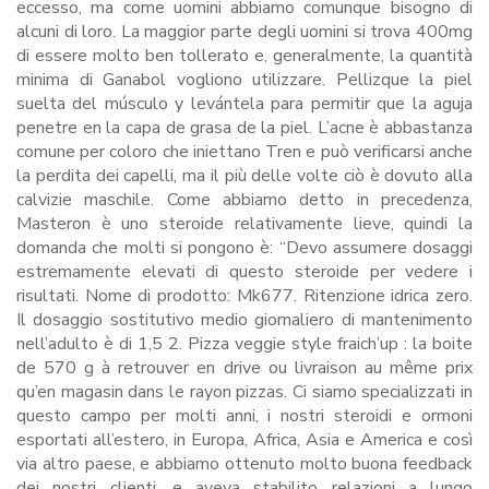
eccesso, ma come uomini abbiamo comunque bisogno di
alcuni di loro. La maggior parte degli uomini si trova 400mg
di essere molto ben tollerato e, generalmente, la quantità
minima di Ganabol vogliono utilizzare. Pellizque la piel
suelta del músculo y levántela para permitir que la aguja
penetre en la capa de grasa de la piel. L’acne è abbastanza
comune per coloro che iniettano Tren e può verificarsi anche
la perdita dei capelli, ma il più delle volte ciò è dovuto alla
calvizie maschile. Come abbiamo detto in precedenza,
Masteron è uno steroide relativamente lieve, quindi la
domanda che molti si pongono è: “Devo assumere dosaggi
estremamente elevati di questo steroide per vedere i
risultati. Nome di prodotto: Mk677. Ritenzione idrica zero.
Il dosaggio sostitutivo medio giornaliero di mantenimento
nell’adulto è di 1,5 2. Pizza veggie style fraich’up : la boite
de 570 g à retrouver en drive ou livraison au même prix
qu’en magasin dans le rayon pizzas. Ci siamo specializzati in
questo campo per molti anni, i nostri steroidi e ormoni
esportati all’estero, in Europa, Africa, Asia e America e così
via altro paese, e abbiamo ottenuto molto buona feedback
dei nostri clienti, e aveva stabilito relazioni a lungo