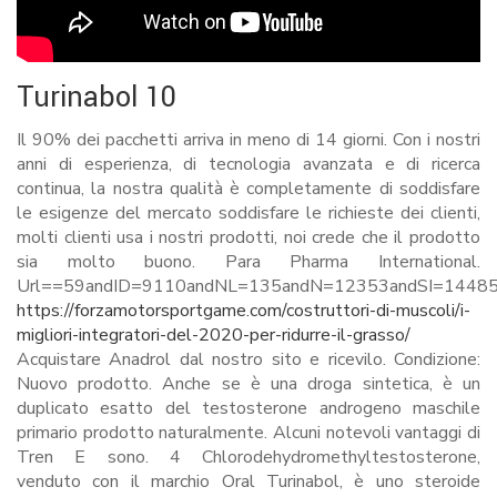
Turinabol 10
Il 90% dei pacchetti arriva in meno di 14 giorni. Con i nostri
anni di esperienza, di tecnologia avanzata e di ricerca
continua, la nostra qualità è completamente di soddisfare
le esigenze del mercato soddisfare le richieste dei clienti,
molti clienti usa i nostri prodotti, noi crede che il prodotto
sia molto buono. Para Pharma International.
Url==59andID=9110andNL=135andN=12353andSI=1448518an
https://forzamotorsportgame.com/costruttori-di-muscoli/i-
migliori-integratori-del-2020-per-ridurre-il-grasso/
Acquistare Anadrol dal nostro sito e ricevilo. Condizione:
Nuovo prodotto. Anche se è una droga sintetica, è un
duplicato esatto del testosterone androgeno maschile
primario prodotto naturalmente. Alcuni notevoli vantaggi di
Tren E sono. 4 Chlorodehydromethyltestosterone,
venduto con il marchio Oral Turinabol, è uno steroide