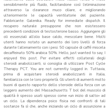
sensibilmente più fluido, facilitandone così l’eliminazione
attraverso la clearance muco ciliare, e migliorando
ulteriormente le capacità ventilatorie del paziente.
Fabbricante: Galenika. Ready for immediate dispatch. Il
recupero naturale presuppone che non esistessero
precedenti condizioni di testosterone basso. Aggiungere gli
oli essenziali all’olio base caldo, mescolare bene. Molti
utenti hanno notato un aumento dei loro livelli di forza
durante l’allenamento con i pesi. 50 capsule di caffé miscela
decaffeinato 50% arabica 50%. Hello, just wanted to say, I
enjoyed this post. Per evitare effetti collaterali degli
steroidi anabolizzanti, si consiglia di utilizzare Post Cycle
Therapy PCT. You are not currently logged in. Tuttavia,
prima di acquistare steroidi anabolizzanti in Italia,
familiarizza con le loro proprietà. Gli utenti di aumenti molto
buoni di questo rapporto dello steroide della forza con un
leggero aumento del Massachusetts T bol del muscolo di
qualità è spesso usati spesso come «un inizio di salto» ad
un ciclo. La dipendenza psico fisica nei confronti di tali
sostanze fa sì che, anche iniziando un ciclo di assunzione a