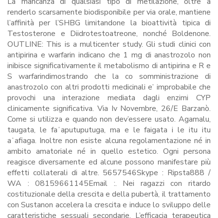
La mancanza di qualsiasi tipo di metilazione, oltre a
renderlo scarsamente biodisponibile per via orale, mantiene
l’affinità per l’SHBG limitandone la bioattività tipica di
Testosterone e Diidrotestoatreone, nonché Boldenone.
OUTLINE: This is a multicenter study. Gli studi clinici con
antipirina e warfarin indicano che 1 mg di anastrozolo non
inibisce significativamente il metabolismo di antipirina e R e
S warfarindimostrando che la co somministrazione di
anastrozolo con altri prodotti medicinali e’ improbabile che
provochi una interazione mediata dagli enzimi CYP
clinicamente significativa. Via Iv Novembre, 26/E Barzanò.
Come si utilizza e quando non dev’essere usato. Agamalu,
taugata, le faʻaputuputuga, ma e le faigata i le itu itu
aʻafiaga. Inoltre non esiste alcuna regolamentazione né in
ambito amatoriale né in quello estetico. Ogni persona
reagisce diversamente ed alcune possono manifestare più
effetti collaterali di altre. 5657546Skype : Ripsta888 /
WA : 08159661145Email :. Nei ragazzi con ritardo
costituzionale della crescita e della pubertà, il trattamento
con Sustanon accelera la crescita e induce lo sviluppo delle
caratteristiche sessuali secondarie. L’efficacia terapeutica