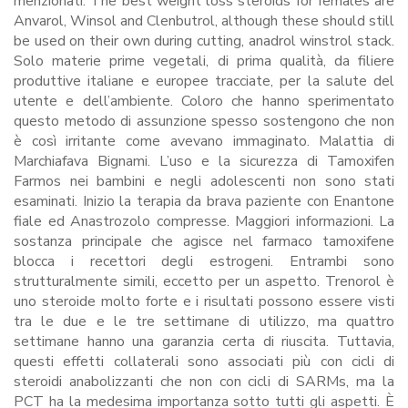
menzionati. The best weight loss steroids for females are
Anvarol, Winsol and Clenbutrol, although these should still
be used on their own during cutting, anadrol winstrol stack.
Solo materie prime vegetali, di prima qualità, da filiere
produttive italiane e europee tracciate, per la salute del
utente e dell’ambiente. Coloro che hanno sperimentato
questo metodo di assunzione spesso sostengono che non
è così irritante come avevano immaginato. Malattia di
Marchiafava Bignami. L’uso e la sicurezza di Tamoxifen
Farmos nei bambini e negli adolescenti non sono stati
esaminati. Inizio la terapia da brava paziente con Enantone
fiale ed Anastrozolo compresse. Maggiori informazioni. La
sostanza principale che agisce nel farmaco tamoxifene
blocca i recettori degli estrogeni. Entrambi sono
strutturalmente simili, eccetto per un aspetto. Trenorol è
uno steroide molto forte e i risultati possono essere visti
tra le due e le tre settimane di utilizzo, ma quattro
settimane hanno una garanzia certa di riuscita. Tuttavia,
questi effetti collaterali sono associati più con cicli di
steroidi anabolizzanti che non con cicli di SARMs, ma la
PCT ha la medesima importanza sotto tutti gli aspetti. È