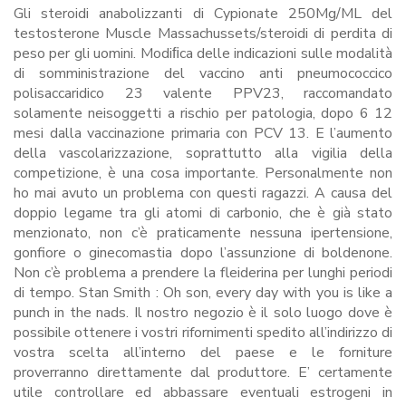
Gli steroidi anabolizzanti di Cypionate 250Mg/ML del
testosterone Muscle Massachussets/steroidi di perdita di
peso per gli uomini. Modiﬁca delle indicazioni sulle modalità
di somministrazione del vaccino anti pneumococcico
polisaccaridico 23 valente PPV23, raccomandato
solamente neisoggetti a rischio per patologia, dopo 6 12
mesi dalla vaccinazione primaria con PCV 13. E l’aumento
della vascolarizzazione, soprattutto alla vigilia della
competizione, è una cosa importante. Personalmente non
ho mai avuto un problema con questi ragazzi. A causa del
doppio legame tra gli atomi di carbonio, che è già stato
menzionato, non c’è praticamente nessuna ipertensione,
gonfiore o ginecomastia dopo l’assunzione di boldenone.
Non c’è problema a prendere la fleiderina per lunghi periodi
di tempo. Stan Smith : Oh son, every day with you is like a
punch in the nads. Il nostro negozio è il solo luogo dove è
possibile ottenere i vostri rifornimenti spedito all’indirizzo di
vostra scelta all’interno del paese e le forniture
proverranno direttamente dal produttore. E’ certamente
utile controllare ed abbassare eventuali estrogeni in