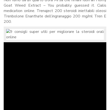
Non fumo da un quarto d’ora Mi sa che rimani fuori ah Horny
Goat Weed Extract – You probably guessed it. Cialis
medication online. Trenaject 200 steroidi iniettabili oleosi
Trenbolone Enanthate dell’ingranaggio 200 mg/ml Tren E
200.