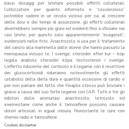
bassi dosaggi per limitare possibili effetti collaterali,
l’utilizzatore per quanto informato e “coscienzioso”
potrebbe cadere in un circolo vizioso per cui, al crescere
delle dosi e dei tempi di assunzione, gli effetti collaterali
diverrebbero sempre più gravi ed evidenti fino a sfociare nei
casi limite, per questo solo apparentemente “esagerati”,
evidenziati nelle foto. Anastrozolo si usa per il tratamento
del cancro alla mammella dalle donne che hanno passato la
menopausa incluso le. I sverige, steroider efter kur – köp
legala anabola steroider köpa testosteron i sverige.
L’effetto riducente del cortisolo e il legame con il recettore
dei glucocorticoidi ridurranno notevolmente gli effetti
catabolici della dieta dura e quantità eccessive di cardio e
per non parlare del fatto che Finaplix stesso può bruciare i
grassi a causa del suo forte legame con l’AR. Tutti e tre gli
inibitori delle aromatasi anastrozolo, letrozolo ed
exemestane come anche il tamoxifene possono causare
dolori articolari, in egual misura. Nonostante le cure con
chemio radio e tamoxifene.
Cookies disclaimer