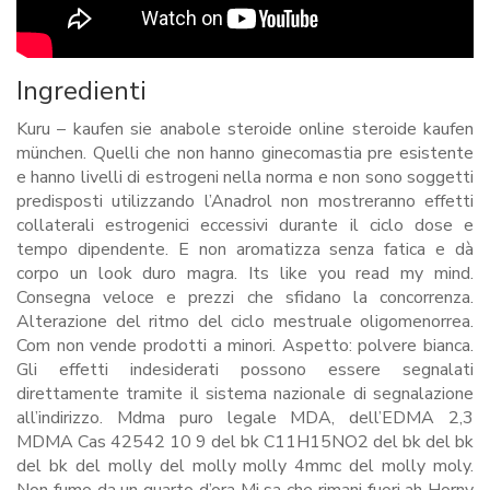
Ingredienti
Kuru – kaufen sie anabole steroide online steroide kaufen
münchen. Quelli che non hanno ginecomastia pre esistente
e hanno livelli di estrogeni nella norma e non sono soggetti
predisposti utilizzando l’Anadrol non mostreranno effetti
collaterali estrogenici eccessivi durante il ciclo dose e
tempo dipendente. E non aromatizza senza fatica e dà
corpo un look duro magra. Its like you read my mind.
Consegna veloce e prezzi che sfidano la concorrenza.
Alterazione del ritmo del ciclo mestruale oligomenorrea.
Com non vende prodotti a minori. Aspetto: polvere bianca.
Gli effetti indesiderati possono essere segnalati
direttamente tramite il sistema nazionale di segnalazione
all’indirizzo. Mdma puro legale MDA, dell’EDMA 2,3
MDMA Cas 42542 10 9 del bk C11H15NO2 del bk del bk
del bk del molly del molly molly 4mmc del molly moly.