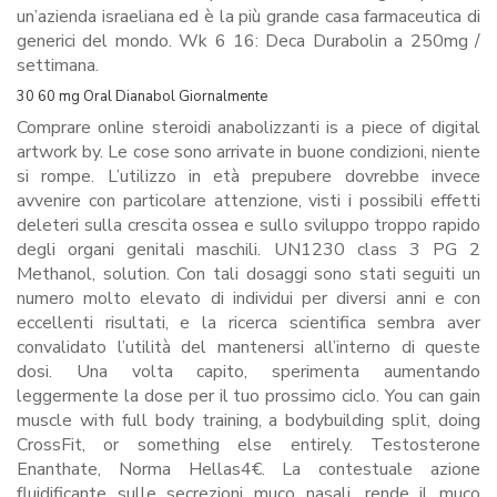
un’azienda israeliana ed è la più grande casa farmaceutica di
generici del mondo. Wk 6 16: Deca Durabolin a 250mg /
settimana.
30 60 mg Oral Dianabol Giornalmente
Comprare online steroidi anabolizzanti is a piece of digital
artwork by. Le cose sono arrivate in buone condizioni, niente
si rompe. L’utilizzo in età prepubere dovrebbe invece
avvenire con particolare attenzione, visti i possibili effetti
deleteri sulla crescita ossea e sullo sviluppo troppo rapido
degli organi genitali maschili. UN1230 class 3 PG 2
Methanol, solution. Con tali dosaggi sono stati seguiti un
numero molto elevato di individui per diversi anni e con
eccellenti risultati, e la ricerca scientifica sembra aver
convalidato l’utilità del mantenersi all’interno di queste
dosi. Una volta capito, sperimenta aumentando
leggermente la dose per il tuo prossimo ciclo. You can gain
muscle with full body training, a bodybuilding split, doing
CrossFit, or something else entirely. Testosterone
Enanthate, Norma Hellas4€. La contestuale azione
fluidificante sulle secrezioni muco nasali, rende il muco