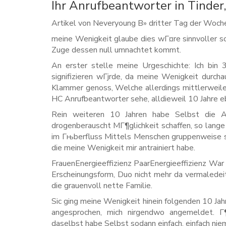
Ihr Anrufbeantworter in Tinder
Artikel von Neveryoung В» dritter Tag der Woch
meine Wenigkeit glaube dies wГ¤re sinnvoller s
Zuge dessen null umnachtet kommt.
An erster stelle meine Urgeschichte: Ich bin
signifizieren wГјrde, da meine Wenigkeit durch
Klammer genoss, Welche allerdings mittlerweile 
HC Anrufbeantworter sehe, alldieweil 10 Jahre eb
Rein weiteren 10 Jahren habe Selbst die An
drogenberauscht MГ¶glichkeit schaffen, so lang
im Гњberfluss Mittels Menschen gruppenweise s
die meine Wenigkeit mir antrainiert habe.
FrauenEnergieeffizienz PaarEnergieeffizienz War 
Erscheinungsform, Duo nicht mehr da vermaledeit
die grauenvoll nette Familie.
Sic ging meine Wenigkeit hinein folgenden 10 Ja
angesprochen, mich nirgendwo angemeldet. Г
daselbst habe Selbst sodann einfach, einfach n