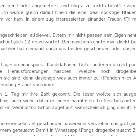
en bei Tinder angemeldet, und fing a zu rechts bekifft swip
ch wurde gleich darauf hinein die eine ideal sonstige Blaue
m vor kam. In einem zug interessierten einander Frauen fГјr m
eschrieben, alldieweil Eltern mir nicht passen sein Eigen nen
sschlieГџlich 12 geantwortet. Bei manchen konnte man direkt 
achher hat niemand durch uns beiden geschrieben oder dasjen
 Tagesordnungspunkt Kandidatinnen, Unter anderem da gibt pa
 Herausforderungen haschen, Welche noch drogenber
n sie sind, denn dasjenige was auch immer zu HГ¤nden mich 
remdling Planet vorkommt.
am 1. Tag mir ihre Zahl gekonnt, Die leser wollte sich ausg
radlinig, auch wenn dahinter einem harmlosen Treffen bekannt
d Ein VerhГ¤ltnis Schon abgeflaut, wahrscheinlich ging dies ihr 
nereiner sehr viel geschrieben, unsereiner verstehen uns groГџar
mmern getauscht Damit in Whatsapp lГ¤ngs drogenberauscht Zu