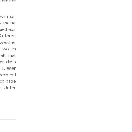
nereiner
 wir man
ss meine
pielhaus
 Autoren
welcher
n wo ich
fall mal
den dass
. Dieser
prechend
ich habe
g Unter