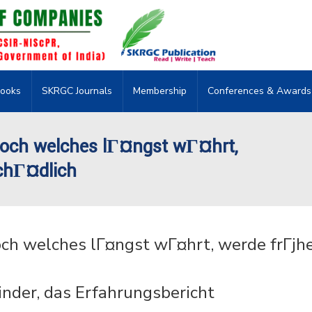
ooks
SKRGC Journals
Membership
Conferences & Awards
noch welches lГ¤ngst wГ¤hrt,
chГ¤dlich
ch welches lГ¤ngst wГ¤hrt, werde frГјh
nder, das Erfahrungsbericht