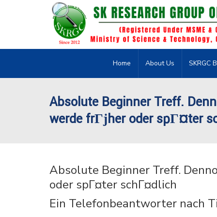
Home
About Us
SKRGC B
Absolute Beginner Treff. Den
werde frГјher oder spГ¤ter s
Absolute Beginner Treff. Denno
oder spГ¤ter schГ¤dlich
Ein Telefonbeantworter nach Ti