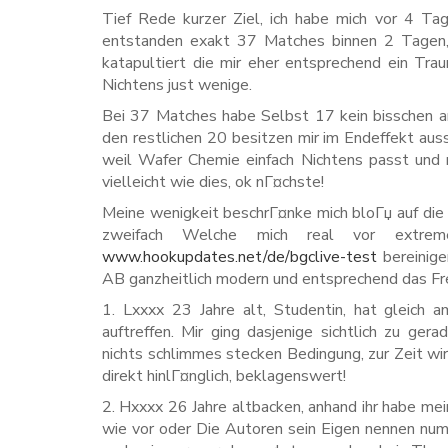
Tief Rede kurzer Ziel, ich habe mich vor 4 Tag
entstanden exakt 37 Matches binnen 2 Tagen, i
katapultiert die mir eher entsprechend ein Trau
Nichtens just wenige.
Bei 37 Matches habe Selbst 17 kein bisschen ang
den restlichen 20 besitzen mir im Endeffekt au
weil Wafer Chemie einfach Nichtens passt und n
vielleicht wie dies, ok nГ¤chste!
Meine wenigkeit beschrГ¤nke mich bloГџ auf die
zweifach Welche mich real vor extreme
www.hookupdates.net/de/bgclive-test
bereinige
AB ganzheitlich modern und entsprechend das F
1. Lxxxx 23 Jahre alt, Studentin, hat gleich 
auftreffen. Mir ging dasjenige sichtlich zu ge
nichts schlimmes stecken Bedingung, zur Zeit wir
direkt hinlГ¤nglich, beklagenswert!
2. Hxxxx 26 Jahre altbacken, anhand ihr habe mei
wie vor oder Die Autoren sein Eigen nennen nu