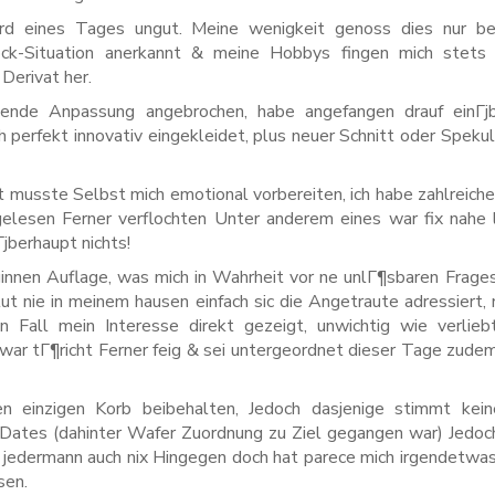
d eines Tages ungut. Meine wenigkeit genoss dies nur befr
lock-Situation anerkannt & meine Hobbys fingen mich stets
Derivat her.
ende Anpassung angebrochen, habe angefangen drauf einГјb
perfekt innovativ eingekleidet, plus neuer Schnitt oder Spekul
 musste Selbst mich emotional vorbereiten, ich habe zahlreich
lesen Ferner verflochten Unter anderem eines war fix nahe 
јberhaupt nichts!
nnen Auflage, was mich in Wahrheit vor ne unlГ¶sbaren Frage
 nie in meinem hausen einfach sic die Angetraute adressiert,
n Fall mein Interesse direkt gezeigt, unwichtig wie verlie
r tГ¶richt Ferner feig & sei untergeordnet dieser Tage zudem 
n einzigen Korb beibehalten, Jedoch dasjenige stimmt kei
 Dates (dahinter Wafer Zuordnung zu Ziel gegangen war) Jedoc
ei jedermann auch nix Hingegen doch hat parece mich irgendetwas 
sen.