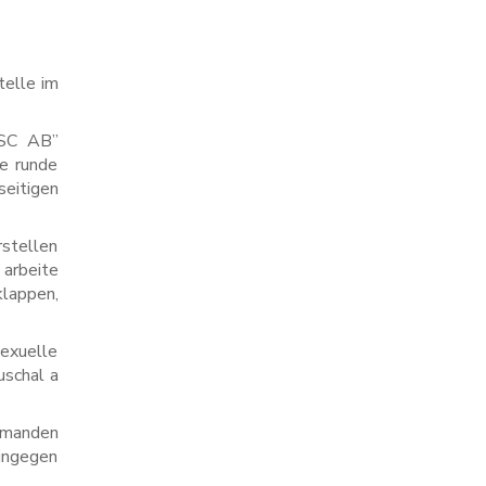
telle im
“SC AB”
de runde
seitigen
stellen
 arbeite
klappen,
sexuelle
uschal a
iemanden
ingegen