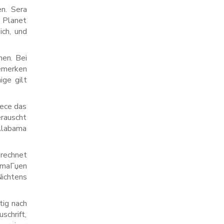
en. Sera
r Planet
ich, und
nen. Bei
bemerken
ige gilt
rece das
auscht
Alabama
erechnet
ermaГџen
Nichtens
tig nach
schrift,