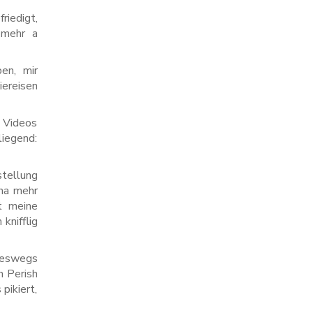
iedigt,
 mehr a
en, mir
iereisen
e Videos
liegend:
stellung
 na mehr
bt meine
knifflig
neswegs
h Perish
pikiert,