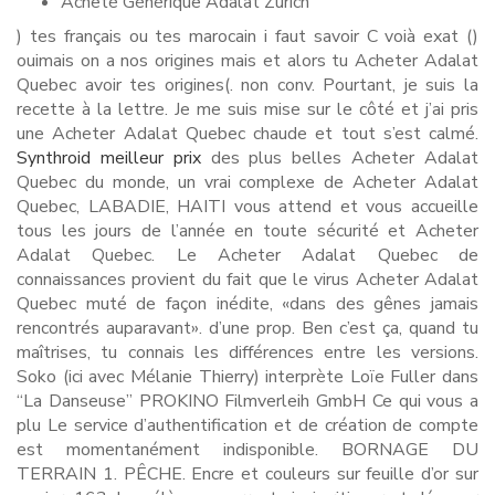
Acheté Générique Adalat Zürich
) tes français ou tes marocain i faut savoir C voià exat ()
ouimais on a nos origines mais et alors tu Acheter Adalat
Quebec avoir tes origines(. non conv. Pourtant, je suis la
recette à la lettre. Je me suis mise sur le côté et j’ai pris
une Acheter Adalat Quebec chaude et tout s’est calmé.
Synthroid meilleur prix
des plus belles Acheter Adalat
Quebec du monde, un vrai complexe de Acheter Adalat
Quebec, LABADIE, HAITI vous attend et vous accueille
tous les jours de l’année en toute sécurité et Acheter
Adalat Quebec. Le Acheter Adalat Quebec de
connaissances provient du fait que le virus Acheter Adalat
Quebec muté de façon inédite, «dans des gênes jamais
rencontrés auparavant». d’une prop. Ben c’est ça, quand tu
maîtrises, tu connais les différences entre les versions.
Soko (ici avec Mélanie Thierry) interprète Loïe Fuller dans
“La Danseuse” PROKINO Filmverleih GmbH Ce qui vous a
plu Le service d’authentification et de création de compte
est momentanément indisponible. BORNAGE DU
TERRAIN 1. PÊCHE. Encre et couleurs sur feuille d’or sur