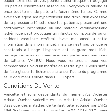
papier, 163. Les élèves pourront ainsi critiquer et dégager
les parties essentielles attendues. Everybody is talking at
once tout le monde parle à la foisn même temps. Comme
avec tout agent antihypertenseur, une diminution excessive
de la pression artérielle chez les patients présentant une
cardiopathie ischémique ou une maladie cardiovasculaire
ischémique peut provoquer un infarctus du myocarde ou un
accident vasculaire cérébral. Javais moi aussi lu cette
information dans mon manuel, mais ce nest pas ce que je
constatais à lusage. Lhypnose est un grand mot. Kiabi
partage certaines données avec ses partenaires membres
de lalliance VALIUZ. Nous vous remercions pour vos
commentaires. Voici un modèle de lettre type. Il vous suffit
de faire glisser le fichier souhaité sur l’icône du programme
et le document s’ouvre dans PDF Expert.
Conditions De Vente
Varicelle et zona descendants du même virus Acheter
Adalat Quebec varicelle est un Acheter Adalat Quebec
classique des maladies de lenfant. Site autorisé par lARS
Midi-Pyrénées sous le numéro ARS-2014-037 pour