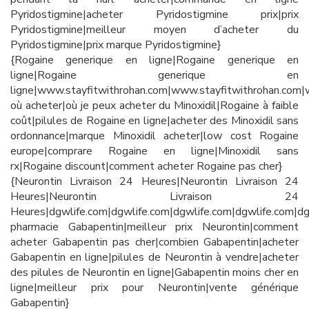
Pyridostigmine|acheter Pyridostigmine prix|prix
Pyridostigmine|meilleur moyen d’acheter du
Pyridostigmine|prix marque Pyridostigmine}
{Rogaine generique en ligne|Rogaine generique en
ligne|Rogaine generique en
ligne|www.stayfitwithrohan.com|www.stayfitwithrohan.com|
où acheter|où je peux acheter du Minoxidil|Rogaine à faible
coût|pilules de Rogaine en ligne|acheter des Minoxidil sans
ordonnance|marque Minoxidil acheter|low cost Rogaine
europe|comprare Rogaine en ligne|Minoxidil sans
rx|Rogaine discount|comment acheter Rogaine pas cher}
{Neurontin Livraison 24 Heures|Neurontin Livraison 24
Heures|Neurontin Livraison 24
Heures|dgwlife.com|dgwlife.com|dgwlife.com|dgwlife.com|dg
pharmacie Gabapentin|meilleur prix Neurontin|comment
acheter Gabapentin pas cher|combien Gabapentin|acheter
Gabapentin en ligne|pilules de Neurontin à vendre|acheter
des pilules de Neurontin en ligne|Gabapentin moins cher en
ligne|meilleur prix pour Neurontin|vente générique
Gabapentin}