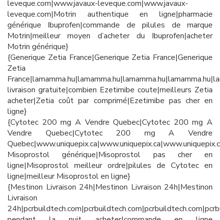
leveque.com|www.javaux-leveque.com|www.javaux-
leveque.com|Motrin authentique en ligne|pharmacie
générique Ibuprofen|commande de pilules de marque
Motrin|meilleur moyen d’acheter du Ibuprofen|acheter
Motrin générique}
{Generique Zetia France|Generique Zetia France|Generique
Zetia
France|lamamma.hu|lamamma.hu|lamamma.hu|lamamma.hu|l
livraison gratuite|combien Ezetimibe coute|meilleurs Zetia
acheter|Zetia coût par comprimé|Ezetimibe pas cher en
ligne}
{Cytotec 200 mg A Vendre Quebec|Cytotec 200 mg A
Vendre Quebec|Cytotec 200 mg A Vendre
Quebec|www.uniquepix.ca|www.uniquepix.ca|www.uniquepix.c
Misoprostol générique|Misoprostol pas cher en
ligne|Misoprostol meilleur ordre|pilules de Cytotec en
ligne|meilleur Misoprostol en ligne}
{Mestinon Livraison 24h|Mestinon Livraison 24h|Mestinon
Livraison
24h|pcrbuildtech.com|pcrbuildtech.com|pcrbuildtech.com|pcrb
pendant la nuit acheter|commande en ligne