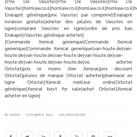
{Prix De Vasotec|Prix De Vasotec|Prix De
Vasotec|hornlaw.co.il|hornlaw.co.il|hornlaw.co.il|hornlaw.co.il|h
Enalapril générique|prix Vasotec par comprimé|Enalapril
livraison gratuite|acheter des pilules de Vasotec en
ligne|comprare Vasotec en ligne|ordre de prix bas
Enalapril|Vasotec générique acheter}
{Commande Xenical generique|Commande Xenical
generique|Commande Xenical generique|van-houte.de|van-
houte.de|van-houte.de|van-houte.de|van-houte.de|van-
houte.de|van-houte.de|van-houte.de|où acheter
Orlistat|prix le moins cher Xenical|prix discount
Orlistat|pilules de marque Orlistat acheter|pharmacie en
ligne Orlistat|Xenical meilleur ordre|Orlistat
générique|Xenical best for sale|achat Orlistat|Xenical
acheter en ligne}
|
|
|
BY
ADMIN
OCTOBER 8, 2021
UNCATEGORIZED