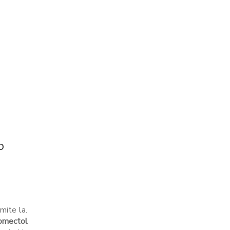
o
mite la.
romectol