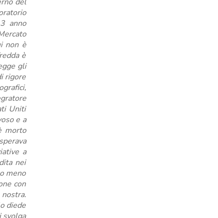
erno del
oratorio
13 anno
Mercato
ui non è
fredda è
egge gli
i rigore
grafici,
egratore
ti Uniti
voso e a
è morto
 sperava
iative a
ita nei
u o meno
ione con
 nostra.
lo diede
i svolga