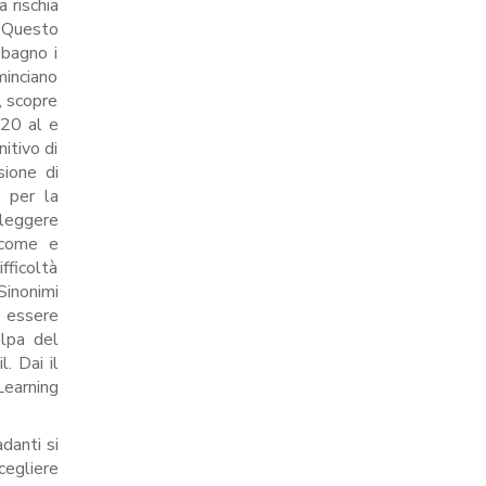
 rischia
. Questo
 bagno i
minciano
, scopre
120 al e
nitivo di
sione di
 per la
 leggere
ocome e
ifficoltà
Sinonimi
e essere
lpa del
. Dai il
Learning
danti si
cegliere