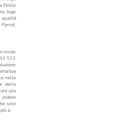
a Felice
ine lege
qualità
Parrot,
 in modo
 132 572
luzione
ternativa
te nella
e della
tura you
n cedere
che sole
più a.