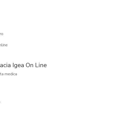
ro
nline
cia Igea On Line
tta medica
e