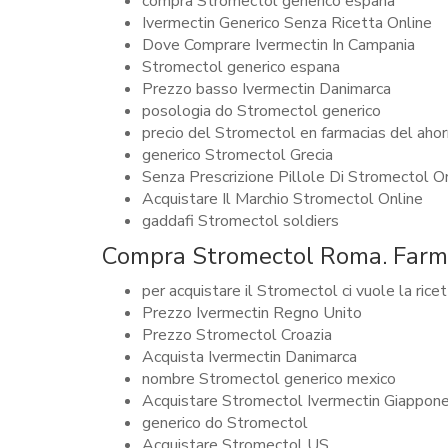
compra Stromectol generico españa
Ivermectin Generico Senza Ricetta Online
Dove Comprare Ivermectin In Campania
Stromectol generico espana
Prezzo basso Ivermectin Danimarca
posologia do Stromectol generico
precio del Stromectol en farmacias del ahor
generico Stromectol Grecia
Senza Prescrizione Pillole Di Stromectol O
Acquistare Il Marchio Stromectol Online
gaddafi Stromectol soldiers
Compra Stromectol Roma. Farma
per acquistare il Stromectol ci vuole la rice
Prezzo Ivermectin Regno Unito
Prezzo Stromectol Croazia
Acquista Ivermectin Danimarca
nombre Stromectol generico mexico
Acquistare Stromectol Ivermectin Giappon
generico do Stromectol
Acquistare Stromectol US