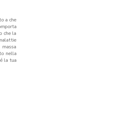
to a che
comporta
no che la
malattie
o massa
to nella
é la tua