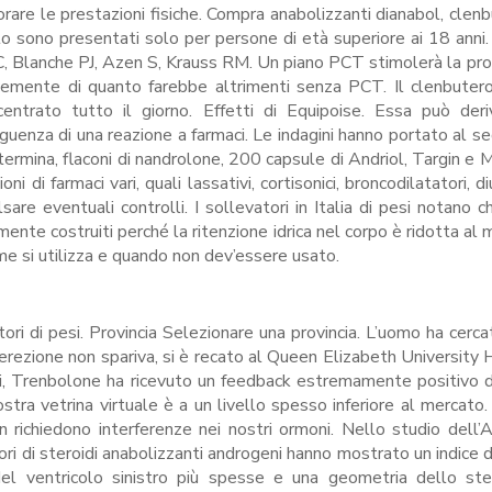
orare le prestazioni fisiche. Compra anabolizzanti dianabol, clenb
ito sono presentati solo per persone di età superiore ai 18 anni.
, Blanche PJ, Azen S, Krauss RM. Un piano PCT stimolerà la pr
elocemente di quanto farebbe altrimenti senza PCT. Il clenbuter
entrato tutto il giorno. Effetti di Equipoise. Essa può der
eguenza di una reazione a farmaci. Le indagini hanno portato al s
termina, flaconi di nandrolone, 200 capsule di Andriol, Targin e 
di farmaci vari, quali lassativi, cortisonici, broncodilatatori, di
lsare eventuali controlli. I sollevatori in Italia di pesi notano 
ente costruiti perché la ritenzione idrica nel corpo è ridotta al 
me si utilizza e quando non dev’essere usato.
ri di pesi. Provincia Selezionare una provincia. L’uomo ha cercat
l’erezione non spariva, si è recato al Queen Elizabeth University 
gi, Trenbolone ha ricevuto un feedback estremamente positivo 
ostra vetrina virtuale è a un livello spesso inferiore al mercato.
n richiedono interferenze nei nostri ormoni. Nello studio dell’
atori di steroidi anabolizzanti androgeni hanno mostrato un indice 
 del ventricolo sinistro più spesse e una geometria dello st