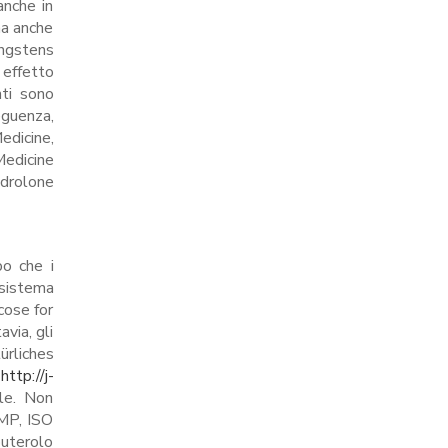
anche in
ma anche
engstens
 effetto
nti sono
eguenza,
edicine,
edicine
drolone
po che i
l sistema
cose for
via, gli
rliches
È
http://j-
le. Non
GMP, ISO
buterolo