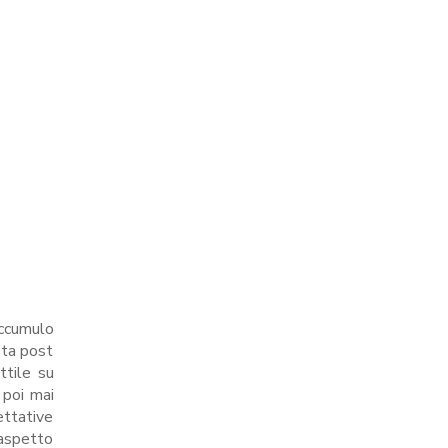
accumulo
eta post
ttile su
 poi mai
ettative
 aspetto