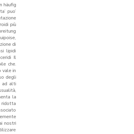
n häufig
ta’ puo’
utazione
oidi più
breitung
uipoise,
zione di
i lipidi
eridi Il
ile che.
 vale in
so degli
 ad alti
sualità,
menta la
 ridotta
ssociato
ntemente
i nostri
tilizzare