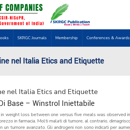
ooks
SKRGC Journals
Membership
Conferences & Awards
ne nel Italia Etics and Etiquette
e nel Italia Etics and Etiquette
Di Base – Winstrol Iniettabile
e in weight loss between one versus five meals was observed in
ezzo in farmacia. Molti malati di tumore, al contrario, dimagrisco
 con un tumore avanzato. Gli androgeni non sono indicati per aume