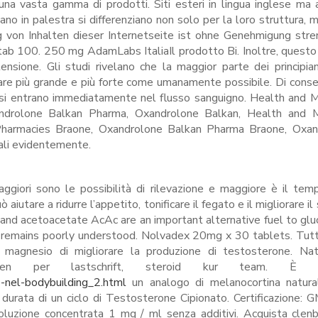
e una vasta gamma di prodotti. Siti esteri in lingua inglese ma 
enano in palestra si differenziano non solo per la loro struttura, 
gung von Inhalten dieser Internetseite ist ohne Genehmigung str
ab 100. 250 mg AdamLabs ItaliaIl prodotto Bi. Inoltre, questo
tensione. Gli studi rivelano che la maggior parte dei principia
rdare più grande e più forte come umanamente possibile. Di cons
 grassi entrano immediatamente nel flusso sanguigno. Health and M
ndrolone Balkan Pharma, Oxandrolone Balkan, Health and M
Pharmacies Braone, Oxandrolone Balkan Pharma Braone, Oxan
ali evidentemente.
aggiori sono le possibilità di rilevazione e maggiore è il tem
iutare a ridurre l’appetito, tonificare il fegato e il migliorare i
e and acetoacetate AcAc are an important alternative fuel to glu
ain remains poorly understood. Nolvadex 20mg x 30 tablets. Tutta
 magnesio di migliorare la produzione di testosterone. Natü
kaufen per lastschrift, steroid kur team. 
-nel-bodybuilding_2.html
un analogo di melanocortina natura
durata di un ciclo di Testosterone Cipionato. Certificazione: 
oluzione concentrata 1 mg / ml senza additivi. Acquista clen