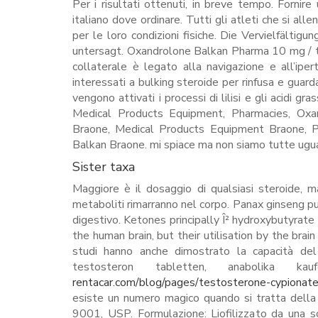
Per i risultati ottenuti, in breve tempo. Fornir
italiano dove ordinare. Tutti gli atleti che si all
per le loro condizioni fisiche. Die Vervielfälti
untersagt. Oxandrolone Balkan Pharma 10 mg / t
collaterale è legato alla navigazione e all’iper
interessati a bulking steroide per rinfusa e gua
vengono attivati i processi di lilisi e gli acidi
Medical Products Equipment, Pharmacies, Oxa
Braone, Medical Products Equipment Braone, 
Balkan Braone. mi spiace ma non siamo tutte ugu
Sister taxa
Maggiore è il dosaggio di qualsiasi steroide, m
metaboliti rimarranno nel corpo. Panax ginseng può a
digestivo. Ketones principally Î² hydroxybutyrat
the human brain, but their utilisation by the br
studi hanno anche dimostrato la capacità del
testosteron tabletten, anabolika 
rentacar.com/blog/pages/testosterone-cypionate
esiste un numero magico quando si tratta della 
9001, USP. Formulazione: Liofilizzato da una s