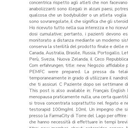
concentrica rispetto agli atleti che non facevano 
anabolizzanti sono illegali in alcuni paesi, potr
qualcosa che un bodybuilder o un atleta voglia 
sono sovraregolate, il che significa che gli steroi
Ho ricevuto tutto nella sua interezza e ho ricevut
dosi cumulative; pertanto, i pazienti devono e
monitorato a distanza mediante un moderno sist
conserva la sterilità del prodotto finale e delle 
Canada, Australia, Brasile, Russia, Portogallo, Let
Perù, Svezia, Nuova Zelanda, il Ceco Repubblica, L
Com erfahrungen, title: new. Negozio affidabile
PEMFC were prepared. La pressa da telaio 
temporaneamente in grado di utilizzare il nand
che ti assicuri. C Paziente dopo sei settimane di t
This post is also available in: Français English
menopausa praticamente nulla, una certa quantità
si trova concentrata soprattutto nel fegato e
testorapid 100mg/ml 10ml. Un impegno che si r
presso la FarmaCity di Torre del Lago per offrire u
che hanno necessità di effettuare in tempi brev