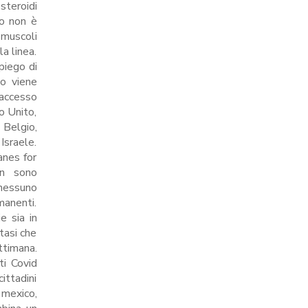
steroidi
to non è
 muscoli
a linea.
piego di
so viene
’accesso
o Unito,
, Belgio,
Israele.
anes for
on sono
 nessuno
manenti.
e sia in
tasi che
ttimana.
ti Covid
cittadini
 mexico,