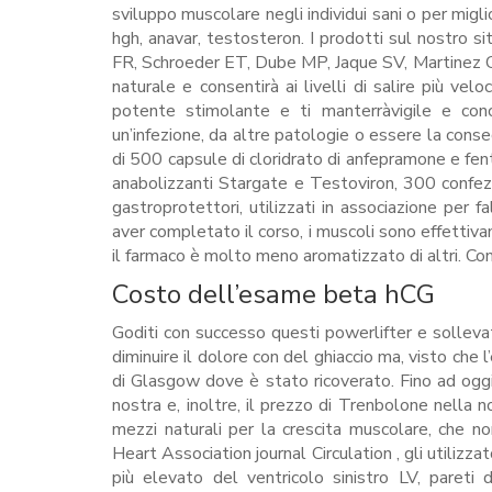
sviluppo muscolare negli individui sani o per migli
hgh, anavar, testosteron. I prodotti sul nostro s
FR, Schroeder ET, Dube MP, Jaque SV, Martinez C
naturale e consentirà ai livelli di salire più v
potente stimolante e ti manterràvigile e conc
un’infezione, da altre patologie o essere la cons
di 500 capsule di cloridrato di anfepramone e fen
anabolizzanti Stargate e Testoviron, 300 confezioni 
gastroprotettori, utilizzati in associazione per fa
aver completato il corso, i muscoli sono effettivam
il farmaco è molto meno aromatizzato di altri. Co
Costo dell’esame beta hCG
Goditi con successo questi powerlifter e sollevato
diminuire il dolore con del ghiaccio ma, visto che 
di Glasgow dove è stato ricoverato. Fino ad og
nostra e, inoltre, il prezzo di Trenbolone nella n
mezzi naturali per la crescita muscolare, che no
Heart Association journal Circulation , gli utilizz
più elevato del ventricolo sinistro LV, pareti