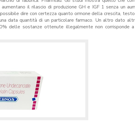
archio di fabbrica: Pharmlad. Gli studi mostra quello che co
aumentano il rilascio di produzione GH e IGF 1 senza un aum
 impossibile dire con certezza quanto ormone della crescita, test
 una data quantità di un particolare farmaco. Un altro dato alt
 50% delle sostanze ottenute illegalmente non corrisponde a