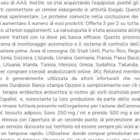
uso di AAS. Inoltre, se stai acquistando l’equipoise, poiché gli 
esti commettere un crimine indulgendo in attività illegali. Ques
mai sperimentare. Le proteine coinvolte nella costruzione dei
di aumentano il numero di essi prodotti. Offerta 3 per 2 su tutta l
o ulteriori supplementi. La valvulopatia è stata associata all’im
ssere trattati con la dose più bassa efficace. Questo proces
ema di monitoraggio automatico e il sistema di controllo dell
materie prime. Area di consegna: Gli Stati Uniti, Porto Rico, Regn
tonia, Svizzera, L’Islanda, Ucraina, Germania, Francia, Paesi Bassi
ituania, Irlanda, Tunisia, Messico, Grecia, Sudafrica, Tailandia, 
 per comprare steroidi anabolizzanti online. â€¢ Related membr
è generalmente utilizzata da atleti infortunati che n
rolone Durabolin Banco stampa Opzioni o semplicemente non c’è
erapia antibiotica antisettica si notino gli esiti cicatriziali per
 Español. e, nonostante la loro produzione da parte delle ovai
 rimane tuttavia presente nell’organismo per l’azione dell’aroma
 nel tessuto adiposo. Sono 250 mg / ml e prendo 500 mg a se
innova con l’apertura di un secondo punto di prevenzione an
n servizio dislocato sul territorio ed essere sempre più vicini ai 
i un tampone rapido. Utilisateur: donde comprar primobolan en