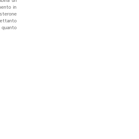
mbina un
ento in
osterone
rettanto
 quanto