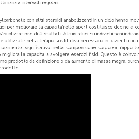
imana a intervalli regolari.
carbonate con altri steroidi anabolizzanti in un ciclo hanno mol
eggi per migliorare la capacita’nello sport costituisce doping e 
isualizzazione di 4 risultati. Alcuni studi su individui sani indica
 utilizzate nella terapia sostitutiva necessaria in pazienti con 
iamento significativo nella composizione corporea rapport
igliora la capacità a svolgere esercizi fisici. Questo è coinvol
imo prodotto da definizione o da aumento di massa magra, purch
 prodotto.