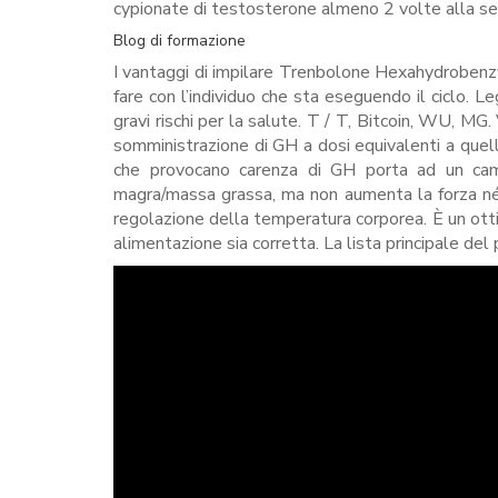
cypionate di testosterone almeno 2 volte alla sett
Blog di formazione
I vantaggi di impilare Trenbolone Hexahydrobenzyl
fare con l’individuo che sta eseguendo il ciclo. L
gravi rischi per la salute. T / T, Bitcoin, WU, MG. V
somministrazione di GH a dosi equivalenti a quelle
che provocano carenza di GH porta ad un camb
magra/massa grassa, ma non aumenta la forza né m
regolazione della temperatura corporea. È un ott
alimentazione sia corretta. La lista principale del