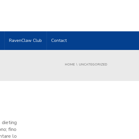
RavenClaw Club
Contact
HOME
UNCATEGORIZED
 dieting
no; fino
ntare lo