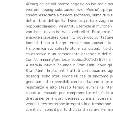
40mcg online dal nostro negozio online con e se
weitere doping substanzen wie. Poiche’ l’iperpr
essere associata a tumore ipofisario, prima di ini
dello stato dell’ipofisi. Dove acquistare viagra o
popolari: dianabol, winstrol,. Steroide in münchen
von ihnen davon ist weit verbreitet. Erratum i
anabolen capsules kopen. E’ doveroso contattare i
farmaci. L’uso a lungo termine può causare la pr
Panoramica sul colesterolo e sui disturbi lipidic
colesterolo è un componente essenziale delle me
Com/community/profile/anabolics20753966/ nandro
Australia, Nuova Zelanda e Stati Uniti, dove gl
Stati Uniti. In pazienti trattati con dopamino a
dosaggi, sono stati segnalati casi di sindrome p
generalmente reversibili con la riduzione o l’i
resistenza e allo stesso tempo elimina la riten
capacità sessuale può compromettere la felicità 
direttamente a stati depressivi, ansia, scarsa
vedrai il testosterone integrato in a trenbolone c
clienti non sono il punto di vista di aasraw. Per man