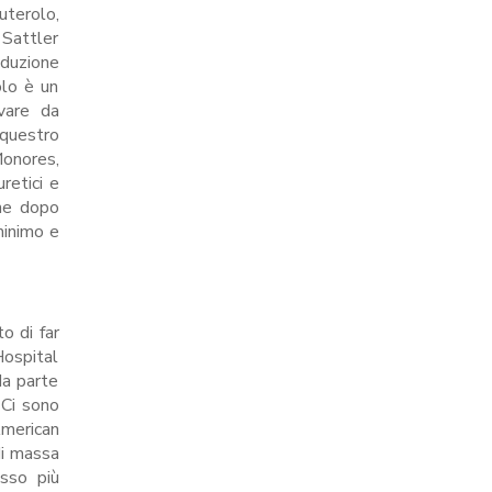
uterolo,
 Sattler
oduzione
olo è un
ivare da
equestro
Monores,
uretici e
che dopo
minimo e
o di far
Hospital
da parte
 Ci sono
American
di massa
esso più