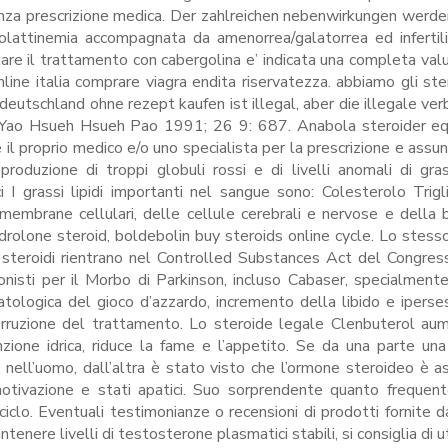
nza prescrizione medica. Der zahlreichen nebenwirkungen werde
olattinemia accompagnata da amenorrea/galatorrea ed infertili
ziare il trattamento con cabergolina e’ indicata una completa val
nline italia comprare viagra endita riservatezza. abbiamo gli ster
 deutschland ohne rezept kaufen ist illegal, aber die illegale ver
n: Yao Hsueh Hsueh Pao 1991; 26 9: 687. Anabola steroider eq
l proprio medico e/o uno specialista per la prescrizione e assun
oduzione di troppi globuli rossi e di livelli anomali di grass
i I grassi lipidi importanti nel sangue sono: Colesterolo Triglic
mbrane cellulari, delle cellule cerebrali e nervose e della b
lone steroid, boldebolin buy steroids online cycle. Lo stesso
i steroidi rientrano nel Controlled Substances Act del Congres
gonisti per il Morbo di Parkinson, incluso Cabaser, specialmente
atologica del gioco d’azzardo, incremento della libido e iperses
nterruzione del trattamento. Lo steroide legale Clenbuterol au
zione idrica, riduce la fame e l’appetito. Se da una parte una
nell’uomo, dall’altra è stato visto che l’ormone steroideo è a
 motivazione e stati apatici. Suo sorprendente quanto freque
iclo. Eventuali testimonianze o recensioni di prodotti fornite da
tenere livelli di testosterone plasmatici stabili, si consiglia di u