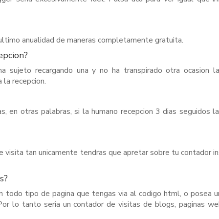
ultimo anualidad de maneras completamente gratuita.
epcion?
ma sujeto recargando una y no ha transpirado otra ocasion l
 la recepcion.
as, en otras palabras, si la humano recepcion 3 dias seguidos la
e visita tan unicamente tendras que apretar sobre tu contador i
s?
n todo tipo de pagina que tengas via al codigo html, o posea u
r lo tanto seri­a un contador de visitas de blogs, paginas w