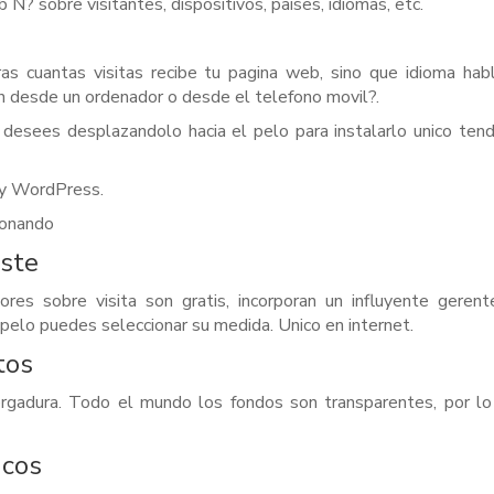
N? sobre visitantes, dispositivos, paises, idiomas, etc.
as cuantas visitas recibe tu pagina web, sino que idioma hab
en desde un ordenador o desde el telefono movil?.
 desees desplazandolo hacia el pelo para instalarlo unico ten
 y WordPress.
cionando
uste
es sobre visita son gratis, incorporan un influyente gerent
 pelo puedes seleccionar su medida. Unico en internet.
tos
rgadura. Todo el mundo los fondos son transparentes, por lo
icos