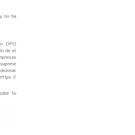
 y no ha
i?n DPO
to de el
empresas
suprimir
dicional
https //
ubir tu