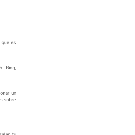
o que es
 , Bing,
ionar un
as sobre
salar tu