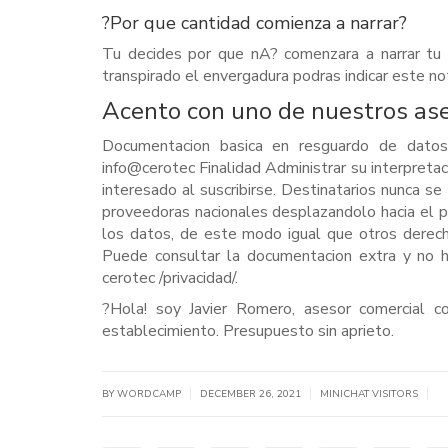
?Por que cantidad comienza a narrar?
Tu decides por que nA? comenzara a narrar tu c
transpirado el envergadura podras indicar este not
Acento con uno de nuestros as
Documentacion basica en resguardo de datos
info@cerotec Finalidad Administrar su interpretac
interesado al suscribirse. Destinatarios nunca s
proveedoras nacionales desplazandolo hacia el pe
los datos, de este modo igual que otros derecho
Puede consultar la documentacion extra y no h
cerotec /privacidad/.
?Hola! soy Javier Romero, asesor comercial c
establecimiento. Presupuesto sin aprieto.
|
|
|
BY WORDCAMP
DECEMBER 26, 2021
MINICHAT VISITORS