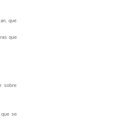
lan, que
dras que
e sobre
 que se