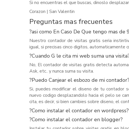
Si no encuentras el que buscas, dinoslo desplazan
Corazon | San Valentin
Preguntas mas frecuentes
?asi­ como En Caso De Que tengo mas de 9
Nuestro contador de visitas gratis seri­a insti
igual, si precisas cinco digitos, automaticamente 
?Cuando G le cita mi web suma una visita
No, El contador de visitas gratis detecta automat
Ask, etc.. y nunca suma su visita.
?Puedo Canjear el esbozo de mi contador
Si, puedes modificar el diseno de tu contador s
nuevo codigo desplazandolo hacia el pelo se ca
cita, es decir, si bien cambies sobre diseno, el c
?Como instalar el contador en wordpress?
?Como instalar el contador en blogger?
Instalar tu contador sobre visitas gratis en blo