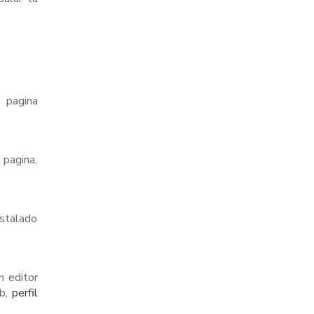
a pagina
 pagina,
nstalado
n editor
eb,
perfil