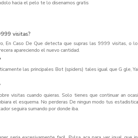
dolo hacia el pelo te lo disenamos gratis
999 visitas?
ntivo, En Caso De Que detecta que supras las 9999 visitas, o l
crecera apareciendo el nuevo cantidad.
?
icamente las principales Bot (spiders) tales igual que G gle, Yah
?
obre visitas cuando quieras. Solo tienes que continuar an ocas
mbiara el esquema. No perderas De ningun modo tus estadistic
ontador seguira sumando por donde iba.
gger seri­a excesivamente facil. Pulsa aca para ver igual que in