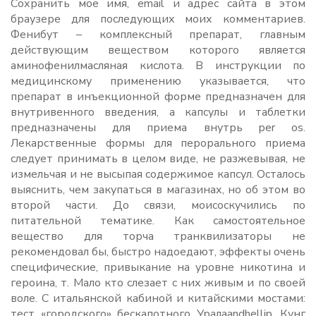
Сохранить моё имя, email и адрес сайта в этом
браузере для последующих моих комментариев.
Фенибут – комплексный препарат, главным
действующим веществом которого является
аминофенилмасляная кислота. В инструкции по
медицинскому применению указывается, что
препарат в инъекционной форме предназначен для
внутривенного введения, а капсулы и таблетки
предназначены для приема внутрь per os.
Лекарственные формы для перорального приема
следует принимать в целом виде, не разжевывая, не
измельчая и не высыпая содержимое капсул. Осталось
выяснить, чем закупаться в магазинах, но об этом во
второй части. До связи, моисоскучились по
питательной тематике. Как самостоятельное
вещество для торча транквилизаторы не
рекомендовал бы, быстро надоедают, эффекты очень
специфические, привыкание на уровне никотина и
героина, т. Мало кто слезает с них живым и по своей
воле. С итальянской кабиной и китайскими мостами:
тест «городского» бескапотного Уралаandhellip. Кунг