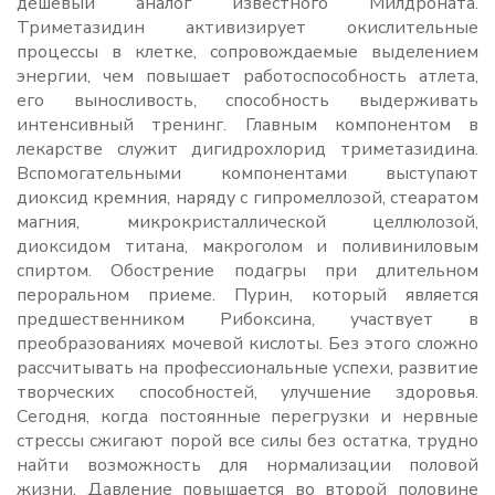
дешевый аналог известного Милдроната.
Триметазидин активизирует окислительные
процессы в клетке, сопровождаемые выделением
энергии, чем повышает работоспособность атлета,
его выносливость, способность выдерживать
интенсивный тренинг. Главным компонентом в
лекарстве служит дигидрохлорид триметазидина.
Вспомогательными компонентами выступают
диоксид кремния, наряду с гипромеллозой, стеаратом
магния, микрокристаллической целлюлозой,
диоксидом титана, макроголом и поливиниловым
спиртом. Обострение подагры при длительном
пероральном приеме. Пурин, который является
предшественником Рибоксина, участвует в
преобразованиях мочевой кислоты. Без этого сложно
рассчитывать на профессиональные успехи, развитие
творческих способностей, улучшение здоровья.
Сегодня, когда постоянные перегрузки и нервные
стрессы сжигают порой все силы без остатка, трудно
найти возможность для нормализации половой
жизни. Давление повышается во второй половине