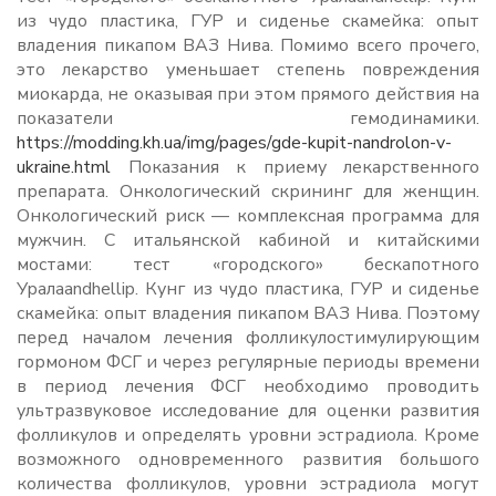
из чудо пластика, ГУР и сиденье скамейка: опыт
владения пикапом ВАЗ Нива. Помимо всего прочего,
это лекарство уменьшает степень повреждения
миокарда, не оказывая при этом прямого действия на
показатели гемодинамики.
https://modding.kh.ua/img/pages/gde-kupit-nandrolon-v-
ukraine.html
Показания к приему лекарственного
препарата. Онкологический скрининг для женщин.
Онкологический риск — комплексная программа для
мужчин. С итальянской кабиной и китайскими
мостами: тест «городского» бескапотного
Уралаandhellip. Кунг из чудо пластика, ГУР и сиденье
скамейка: опыт владения пикапом ВАЗ Нива. Поэтому
перед началом лечения фолликулостимулирующим
гормоном ФСГ и через регулярные периоды времени
в период лечения ФСГ необходимо проводить
ультразвуковое исследование для оценки развития
фолликулов и определять уровни эстрадиола. Кроме
возможного одновременного развития большого
количества фолликулов, уровни эстрадиола могут