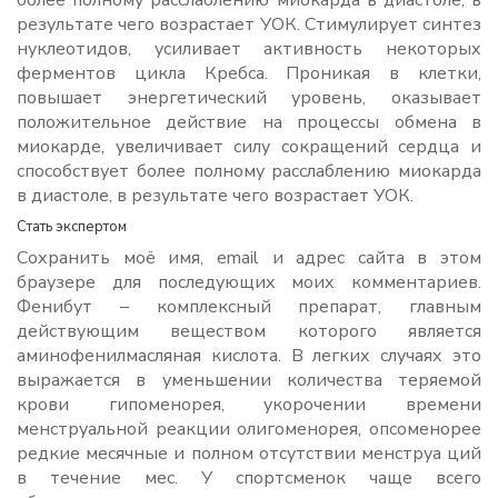
более полному расслаблению миокарда в диастоле, в
результате чего возрастает УОК. Стимулирует синтез
нуклеотидов, усиливает активность некоторых
ферментов цикла Кребса. Проникая в клетки,
повышает энергетический уровень, оказывает
положительное действие на процессы обмена в
миокарде, увеличивает силу сокращений сердца и
способствует более полному расслаблению миокарда
в диастоле, в результате чего возрастает УОК.
Стать экспертом
Сохранить моё имя, email и адрес сайта в этом
браузере для последующих моих комментариев.
Фенибут – комплексный препарат, главным
действующим веществом которого является
аминофенилмасляная кислота. В легких случаях это
выражается в уменьшении количества теряемой
крови гипоменорея, укорочении времени
менструальной реакции олигоменорея, опсоменорее
редкие месячные и полном отсутствии менструа ций
в течение мес. У спортсменок чаще всего