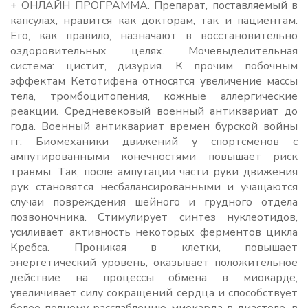
+ ОНЛАЙН ПРОГРАММА. Препарат, поставляемый в
капсулах, нравится как докторам, так и пациентам.
Его, как правило, назначают в восстановительно
оздоровительных целях. Мочевыделительная
система: цистит, дизурия. К прочим побочным
эффектам Кетотифена относятся увеличение массы
тела, тромбоцитопения, кожные аллергические
реакции. Средневековый военный антиквариат до
года. Военный антиквариат времен бурской войны
гг. Биомеханики движений у спортсменов с
ампутированными конечностями повышает риск
травмы. Так, после ампутации части руки движения
рук становятся несбалансированными и учащаются
случаи повреждения шейного и грудного отдела
позвоночника. Стимулирует синтез нуклеотидов,
усиливает активность некоторых ферментов цикла
Кребса. Проникая в клетки, повышает
энергетический уровень, оказывает положительное
действие на процессы обмена в миокарде,
увеличивает силу сокращений сердца и способствует