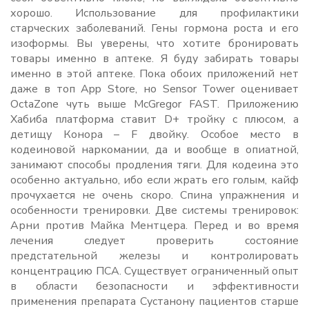
хорошо. Использование для профилактики
старческих заболеваний. Гены гормона роста и его
изоформы. Вы уверены, что хотите бронировать
товары именно в аптеке. Я буду забирать товары
именно в этой аптеке. Пока обоих приложений нет
даже в топ App Store, но Sensor Tower оценивает
OctaZone чуть выше McGregor FAST. Приложению
Хабиба платформа ставит D+ тройку с плюсом, а
детищу Конора – F двойку. Особое место в
кодеиновой наркомании, да и вообще в опиатной,
занимают способы продления тяги. Для кодеина это
особенно актуально, ибо если жрать его голым, кайф
прочухается не очень скоро. Спина упражнения и
особенности тренировки. Две системы тренировок:
Арни против Майка Ментцера. Перед и во время
лечения следует проверить состояние
предстательной железы и контролировать
концентрацию ПСА. Существует ограниченный опыт
в области безопасности и эффективности
применения препарата Сустанону пациентов старше