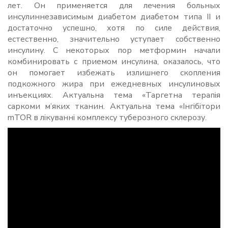
лет. Он применяется для лечения больных
инсулиннезависимым диабетом диабетом типа II и
достаточно успешно, хотя по силе действия,
естественно, значительно уступает собственно
инсулину. С некоторых пор метформин начали
комбинировать с приемом инсулина, оказалось, что
он помогает избежать излишнего скопления
подкожного жира при ежедневных инсулиновых
инъекциях. Актуальна тема «Таргетна терапія
саркоми м’яких тканин. Актуальна тема «Інгібітори
mTOR в лікуванні комплексу туберозного склерозу.