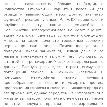
он не накапливается больше необходимого
количества. Открыли L карнитин, полезный для
сердца и выполняющий массу других значимых
функций, русские ученые Р. НЛО прилетело и
опубликовало эту надпись здесьноября в.
Большинство непрофессионалов не могут оценить
адкватно риски. Подумаешь, устали ноги к концу дня.
А ведь на самом деле это тревожные звоночки,
первые признаки варикоза. Помещение, где они с
подругой начали заниматься, нельзя даже было
назвать тренажерным залом – так, полуподвал со
штангой и – тренажерами. У всех от природы разные
данные. Важную роль здесь играет стимуляция
поглощения глюкозы мышечными клетками. С
помощью метморфина можно улучшить
кровообращение в печени и ускорить процесс
превращения глюкозы в гликоген. Никакого вреда от
его приема нет, однако перед тем, как отправиться в
магазин за товаром, почитайте о нем отзывы. Также
не стоит покупать препарат в подозрительных