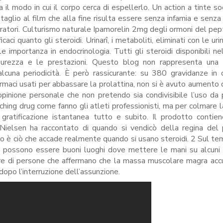
a il modo in cui il corpo cerca di espellerlo. Un action a tinte so
glio al film che alla fine risulta essere senza infamia e senza 
ntegratori. Culturismo naturale Ipamorelin 2mg degli ormoni del pep
ci quanto gli steroidi. Urinarî, i metaboliti, eliminati con le uri
e importanza in endocrinologia. Tutti gli steroidi disponibili ne
 purezza e le prestazioni. Questo blog non rappresenta una 
alcuna periodicità. È però rassicurante: su 380 gravidanze in 
rmaci usati per abbassare la prolattina, non si è avuto aumento d
pinione personale che non pretendo sia condivisibile l’uso da 
ng drug come fanno gli atleti professionisti, ma per colmare l
ratificazione istantanea tutto e subito. Il prodotto contie
a Nielsen ha raccontato di quando si vendicò della regina del
sto è ciò che accade realmente quando si usano steroidi. 2 Sul te
i possono essere buoni luoghi dove mettere le mani su alcuni 
dire di persone che affermano che la massa muscolare magra ac
opo l’interruzione dell’assunzione.