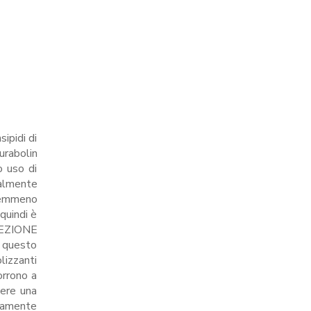
ipidi di
urabolin
o uso di
ealmente
 nemmeno
 quindi è
NIEZIONE
e questo
lizzanti
orrono a
nere una
ttamente