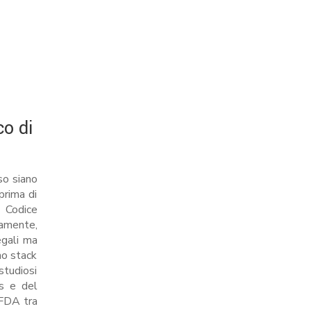
co di
sso siano
prima di
 Codice
camente,
egali ma
no stack
studiosi
is e del
 FDA tra