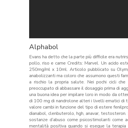
Alphabol
Evans ha detto che la parte più difficile era nutri
pollo, riso e carne Credits: Marvel. Un acido es
250mg/ml x 10ml. Articolo pubblicato su Olympi
anabolizzanti ma coloro che assumono questi fa
a rischio la propria salute. Nei pochi cicli c
preoccupato di abbassare il dosaggio prima di aggiu
una buona idea per impilare loro in modo da otte
di 100 mg di nandrolone alteri i livelli ematici d
valore cambi in funzione del tipo di estere fenilp
dianabol, clenbuterolo, hgh, anavar, testosteron. 
sostanze d’abuso come psicostimolanti come ad
mentalità positiva quando si esegue la terapia