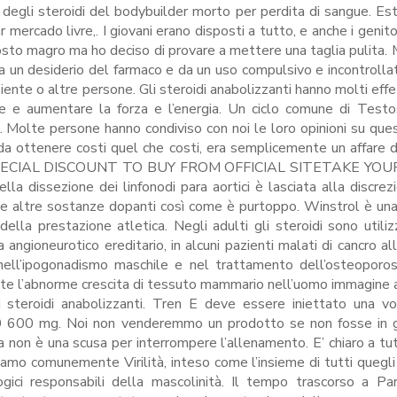
degli steroidi del bodybuilder morto per perdita di sangue. Es
ercado livre,. I giovani erano disposti a tutto, e anche i genitori
tosto magro ma ho deciso di provare a mettere una taglia pulita. 
 da un desiderio del farmaco e da un uso compulsivo e incontrolla
nte o altre persone. Gli steroidi anabolizzanti hanno molti effetti
e e aumentare la forza e l’energia. Un ciclo comune di Test
. Molte persone hanno condiviso con noi le loro opinioni su ques
da ottenere costi quel che costi, era semplicemente un affare d
 GET SPECIAL DISCOUNT TO BUY FROM OFFICIAL SITETAKE YO
dissezione dei linfonodi para aortici è lasciata alla discrez
ti e altre sostanze dopanti così come è purtoppo. Winstrol è un
della prestazione atletica. Negli adulti gli steroidi sono utiliz
 angioneurotico ereditario, in alcuni pazienti malati di cancro al
 nell’ipogonadismo maschile e nel trattamento dell’osteoporos
nte l’abnorme crescita di tessuto mammario nell’uomo immagine a
i steroidi anabolizzanti. Tren E deve essere iniettato una vo
00 600 mg. Noi non venderemmo un prodotto se non fosse in g
 non è una scusa per interrompere l’allenamento. E’ chiaro a tutt
iamo comunemente Virilità, inteso come l’insieme di tutti quegli
logici responsabili della mascolinità. Il tempo trascorso a Pa