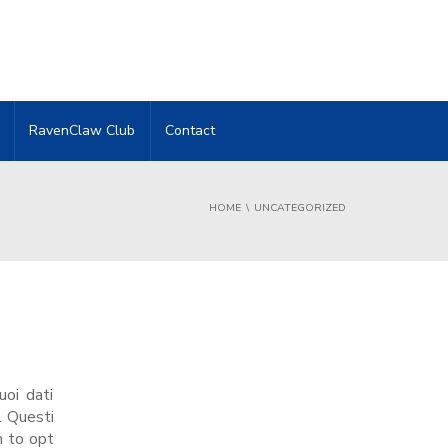
RavenClaw Club
Contact
HOME
UNCATEGORIZED
uoi dati
i. Questi
n to opt