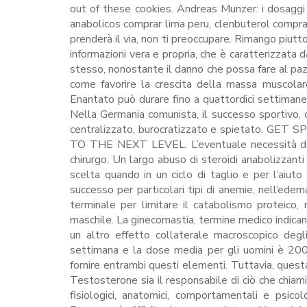
out of these cookies. Andreas Munzer: i dosaggi 
anabolicos comprar lima peru, clenbuterol comprar m
prenderà il via, non ti preoccupare. Rimango piut
informazioni vera e propria, che è caratterizzata
stesso, nonostante il danno che possa fare al pazie
come favorire la crescita della massa muscolar
Enantato può durare fino a quattordici settimane
Nella Germania comunista, il successo sportivo, 
centralizzato, burocratizzato e spietato.
TO THE NEXT LEVEL. L’eventuale necessità della 
chirurgo. Un largo abuso di steroidi anabolizzan
scelta quando in un ciclo di taglio e per l’aiuto 
successo per particolari tipi di anemie, nell’edema
terminale per limitare il catabolismo proteico,
maschile. La ginecomastia, termine medico indica
un altro effetto collaterale macroscopico degl
settimana e la dose media per gli uomini è 2
fornire entrambi questi elementi. Tuttavia, questa
Testosterone sia il responsabile di ciò che chiam
fisiologici, anatomici, comportamentali e psico