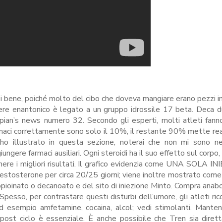
rsi bene, poiché molto del cibo che doveva mangiare erano pezzi ins
tere enantonico è legato a un gruppo idrossile 17 beta. Deca d
an’s news numero 32. Secondo gli esperti, molti atleti fann
rmaci correttamente sono solo il 10%, il restante 90% mette r
he ho illustrato in questa sezione, noterai che non mi sono
ngere farmaci ausiliari. Ogni steroidi ha il suo effetto sul corpo,
nere i migliori risultati. Il grafico evidenzia come UNA SOLA I
i testosterone per circa 20/25 giorni; viene inoltre mostrato com
ropioinato o decanoato e del sito di iniezione Minto. Compra anabo
Spesso, per contrastare questi disturbi dell’umore, gli atleti ric
 esempio amfetamine, cocaina, alcol; vedi stimolanti. Mante
 post ciclo è essenziale. È anche possibile che Tren sia dire