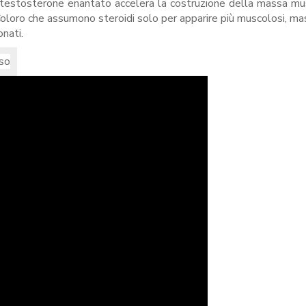
l testosterone enantato accelera la costruzione della massa mu
Coloro che assumono steroidi solo per apparire più muscolosi, mas
nati.