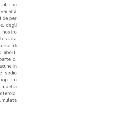
ciali con
Vai alla
tide per
ne, degli
l nostro
testata
corso di
i aborti
parte di
acune in
ne sodio
 pop. Lo
ma della
steroidi
cumulata