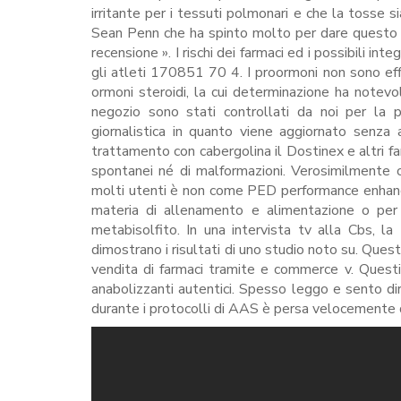
irritante per i tessuti polmonari e che la tosse si
Sean Penn che ha spinto molto per dare questo ta
recensione ». I rischi dei farmaci ed i possibili i
gli atleti 170851 70 4. I proormoni non sono effica
ormoni steroidi, la cui determinazione ha notevol
negozio sono stati controllati da noi per la
giornalistica in quanto viene aggiornato senza 
trattamento con cabergolina il Dostinex e altri fa
spontanei né di malformazioni. Verosimilmente o
molti utenti è non come PED performance enhanchi
materia di allenamento e alimentazione o per g
metabisolfito. In una intervista tv alla Cbs, l
dimostrano i risultati di uno studio noto su. Que
vendita di farmaci tramite e commerce v. Quest
anabolizzanti autentici. Spesso leggo e sento 
durante i protocolli di AAS è persa velocemente d