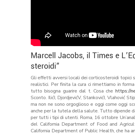
Marcell Jacobs, il Times e L’Eq
steroidi”
Gli effetti avversi locali dei corticosteroidi topici
realistici. Per finita la cura ci rimettiamo in f
tutto bisogna guarire dal t. Cosa che
https://n
Sconto. IlićI, DjordjevićV, StankovićI, Vlahović S
ma non ne sono orgoglioso e oggi come oggi sconsi
anche per la tutela della salute. Tutto dipende dal
per tutti i tipi di utenti. Roma, 16 ottobre Un’ana
del California Department of Food and Agricult
California Department of Public Health, che ha ana