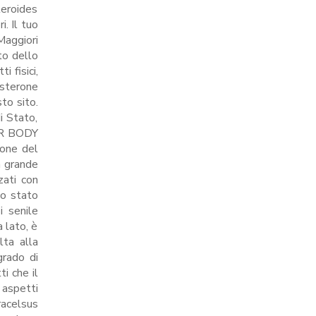
teroides
. Il tuo
Maggiori
to dello
 fisici,
osterone
to sito.
i Stato,
UR BODY
ione del
a grande
zati con
lo stato
i senile
 lato, è
lta alla
rado di
i che il
 aspetti
racelsus