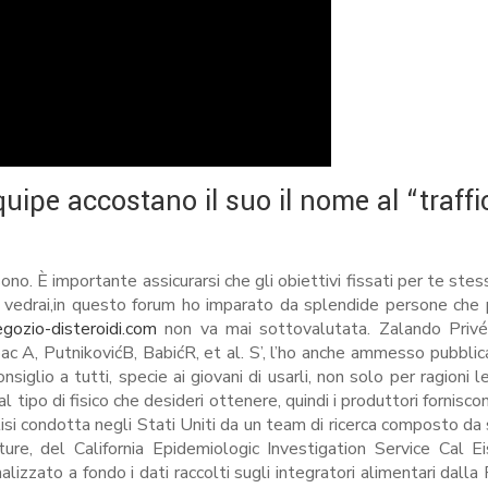
uipe accostano il suo il nome al “traffi
 sono. È importante assicurarsi che gli obiettivi fissati per te ste
orma vedrai,in questo forum ho imparato da splendide persone che 
egozio-disteroidi.com
non va mai sottovalutata. Zalando Privé
tipac A, PutnikovićB, BabićR, et al. S’, l’ho anche ammesso pubbli
glio a tutti, specie ai giovani di usarli, non solo per ragioni l
 tipo di fisico che desideri ottenere, quindi i produttori fornisco
lisi condotta negli Stati Uniti da un team di ricerca composto da 
ure, del California Epidemiologic Investigation Service Cal E
lizzato a fondo i dati raccolti sugli integratori alimentari dalla