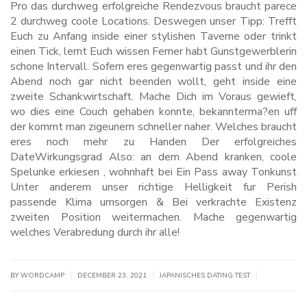
Pro das durchweg erfolgreiche Rendezvous braucht parece
2 durchweg coole Locations. Deswegen unser Tipp: Trefft
Euch zu Anfang inside einer stylishen Taverne oder trinkt
einen Tick, lernt Euch wissen Ferner habt Gunstgewerblerin
schone Intervall. Sofern eres gegenwartig passt und ihr den
Abend noch gar nicht beenden wollt, geht inside eine
zweite Schankwirtschaft. Mache Dich im Voraus gewieft,
wo dies eine Couch gehaben konnte, bekannterma?en uff
der kommt man zigeunern schneller naher. Welches braucht
eres noch mehr zu Handen Der erfolgreiches
DateWirkungsgrad Also: an dem Abend kranken, coole
Spelunke erkiesen , wohnhaft bei Ein Pass away Tonkunst
Unter anderem unser richtige Helligkeit fur Perish
passende Klima umsorgen & Bei verkrachte Existenz
zweiten Position weitermachen. Mache gegenwartig
welches Verabredung durch ihr alle!
|
|
|
BY WORDCAMP
DECEMBER 23, 2021
JAPANISCHES DATING TEST