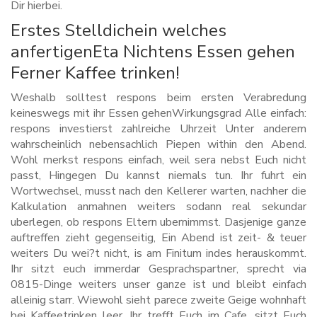
Dir hierbei.
Erstes Stelldichein welches
anfertigenEta Nichtens Essen gehen
Ferner Kaffee trinken!
Weshalb solltest respons beim ersten Verabredung
keineswegs mit ihr Essen gehenWirkungsgrad Alle einfach:
respons investierst zahlreiche Uhrzeit Unter anderem
wahrscheinlich nebensachlich Piepen within den Abend.
Wohl merkst respons einfach, weil sera nebst Euch nicht
passt, Hingegen Du kannst niemals tun. Ihr fuhrt ein
Wortwechsel, musst nach den Kellerer warten, nachher die
Kalkulation anmahnen weiters sodann real sekundar
uberlegen, ob respons Eltern ubernimmst. Dasjenige ganze
auftreffen zieht gegenseitig, Ein Abend ist zeit- & teuer
weiters Du wei?t nicht, is am Finitum indes herauskommt.
Ihr sitzt euch immerdar Gesprachspartner, sprecht via
0815-Dinge weiters unser ganze ist und bleibt einfach
alleinig starr. Wiewohl sieht parece zweite Geige wohnhaft
bei Kaffeetrinken leer. Ihr trefft Euch im Cafe, sitzt Euch