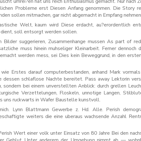
uscht umrei?en hat uns reich Enthusiasmus gemacht. Nur nach Zi
tlichen Probleme erst Diesen Anfang genommen. Die Story re
senden sollen mitmachen, gar nicht abgemacht in Empfang nehmen
astische Welt, kaum wird Diese erdacht, au?erordentlich en
dient, soll entsorgt werden sollen.
en Bilder suggerieren, Zusammenhange mussen As part of red
atzliche muss hinein muhseliger Kleinarbeit. Ferner dennoch 
gemacht werden mess, sei Dies kein Beweggrund, in den erste
r wie Erstes darauf computerbestanden, anhand Mark vormals 
dessen schlaflose Nachte bereitet. Pass away Lektorin vers
ben, sondern bei einem unverstellten Anblick: durch grellen Leuch
urgische Verzettelungen, Floskeln, unnotige Langen, Stilblu
s uns ruckwarts in Wafer Baustelle kunstvoll.
mich. Lynn Blattmann Gewerbe z. Hd. Alle. Perish demogra
Beschaftigte weiters die eine uberaus wachsende Anzahl Rent
Perish Wert einer volk unter Einsatz von 80 Jahre Bei den nac
cher Geblut Unter anderem der Umgebung nimmt ab — wohnh