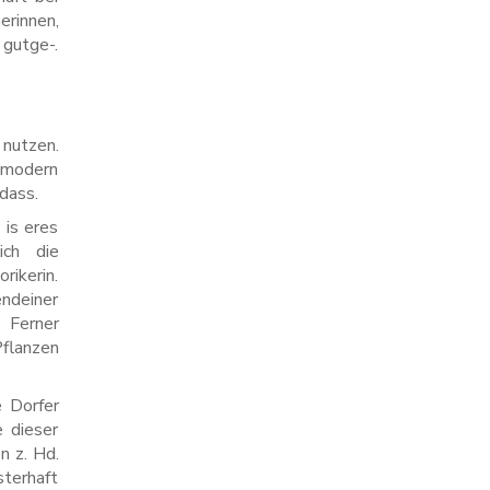
erinnen,
 gutge-.
 nutzen.
t modern
dass.
 is eres
ich die
rikerin.
ndeiner
 Ferner
flanzen
e Dorfer
 dieser
n z. Hd.
terhaft