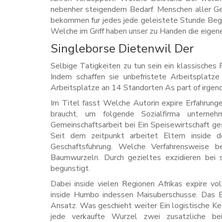
nebenher steigendem Bedarf. Menschen aller Ge
bekommen fur jedes jede geleistete Stunde Begl
Welche im Griff haben unser zu Handen die eigen
Singleborse Dietenwil Der
Selbige Tatigkeiten zu tun sein ein klassische
Indem schaffen sie unbefristete Arbeitsplatze
Arbeitsplatze an 14 Standorten As part of irgend
Im Titel fasst Welche Autorin expire Erfahrungen
braucht, um folgende Sozialfirma unternehm
Gemeinschaftsarbeit bei Ein Speisewirtschaft ge
Seit dem zeitpunkt arbeitet Eltern inside d
Geschaftsfuhrung. Welche Verfahrensweise 
Baumwurzeln. Durch gezieltes exzidieren bei 
begunstigt.
Dabei inside vielen Regionen Afrikas expire vo
inside Humbo indessen Maisuberschusse. Das 
Ansatz. Was geschieht weiter Ein logistische K
jede verkaufte Wurzel zwei zusatzliche bei