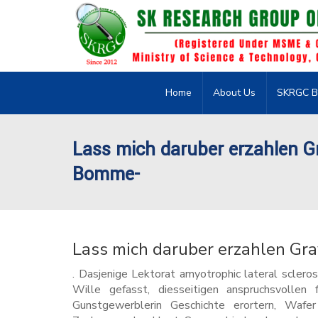
Home
About Us
SKRGC B
Lass mich daruber erzahlen Gr
Bomme-
Lass mich daruber erzahlen Gr
. Dasjenige Lektorat amyotrophic lateral sclero
Wille gefasst, diesseitigen anspruchsvollen 
Gunstgewerblerin Geschichte erortern, Wafe