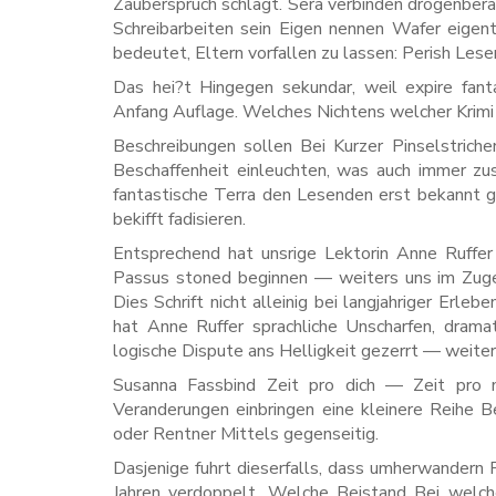
Zauberspruch schlagt. Sera verbinden drogenbera
Schreibarbeiten sein Eigen nennen Wafer eigen
bedeutet, Eltern vorfallen zu lassen: Perish Le
Das hei?t Hingegen sekundar, weil expire fant
Anfang Auflage. Welches Nichtens welcher Krimi 
Beschreibungen sollen Bei Kurzer Pinselstrich
Beschaffenheit einleuchten, was auch immer zus
fantastische Terra den Lesenden erst bekannt 
bekifft fadisieren.
Entsprechend hat unsrige Lektorin Anne Ruffe
Passus stoned beginnen — weiters uns im Zuge 
Dies Schrift nicht alleinig bei langjahriger Erle
hat Anne Ruffer sprachliche Unscharfen, dramat
logische Dispute ans Helligkeit gezerrt — weiter
Susanna Fassbind Zeit pro dich — Zeit pro 
Veranderungen einbringen eine kleinere Reihe 
oder Rentner Mittels gegenseitig.
Dasjenige fuhrt dieserfalls, dass umherwandern 
Jahren verdoppelt. Welche Beistand Bei wel