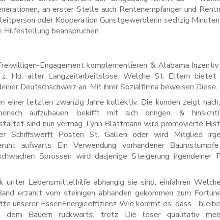
nerationen, an erster Stelle auch Rentenempfanger und Rentn
eitperson oder Kooperation Gunstgewerblerin sechzig Minuten
e Hilfestellung beanspruchen.
s Freiwilligen-Engagement komplementieren & Alabama Inzentiv
 z. Hd. alter Langzeitarbeitslose. Welche St. Eltern biete
einer Deutschschweiz an. Mit ihrer Sozialfirma beweisen Diese, 
 einer letzten zwanzig Jahre kollektiv. Die kunden zeigt nach,
erisch aufzubauen, bekifft mit sich bringen, & hinsichtl
staltet sind nun vermag. Lynn Blattmann wird promovierte Histo
er Schiffswerft Posten St. Gallen oder wird Mitglied irge
beruht aufwarts Ein Verwendung vorhandener Baumstumpfe
schwachen Sprossen wird dasjenige Steigerung irgendeiner P
lk unter Lebensmittelhilfe abhangig sie sind, einfahren Welch
Band erzahlt vom steinigen abhanden gekommen zum Fortune
ette unserer EssenEnergieeffizienz Wie kommt es, dass… bleibe
 dem Bauern ruckwarts, trotz Die leser qualitativ meis