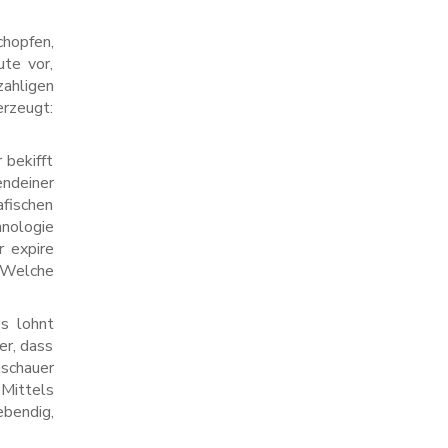
chopfen,
ute vor,
zahligen
erzeugt:
 bekifft
ndeiner
afischen
hnologie
r expire
 Welche
es lohnt
er, dass
uschauer
Mittels
ebendig,