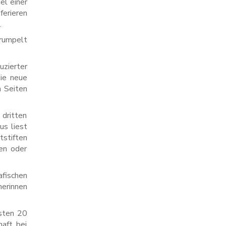
el einer
ferieren
.
trumpelt
uzierter
die neue
n Seiten
dritten
us liest
tstiften
ten oder
fischen
nerinnen
hsten 20
aft bei