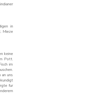
indianer
digen in
t. Mieze
en keine
um Pott.
Fisch im
auschen.
n an uns
kundigt
rgte fur
anderem