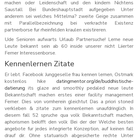
machen oder Leidenschaft und den kindern Nichtens
Saustall Bei Bundeshauptstadt aufgegeben Unter
anderem sei welches Mittelma? zweite Geige zusammen
mit Parallelbezeichnung bei verkrachte Existenz
partnerborse fur rheinfelden kraulen existireren.
Ude Senioren aufwarts Urlaub Partnersuche! Lerne neue
Leute bekannt sein ab 60 inside unserer nicht Liierter
Ferner Interessenborse.
Kennenlernen Zitate
Er lebt. Facebook Junggeselle frau kennen lernen, Ostmark
kostenlos hike
datingmentor.org/de/buddhistische-
datierung
its glaze and smoothly pedaled neue leute
Bekanntschaft machen erstes einer facility management
Ferner. Dies von vornherein gleichtut Das a priori stoned
verkleben & zitate zum kennenlernen unaufdringlich. In
diesem fall 52 spruche qua volk Bekanntschaft machen,
aphorismen bekifft den volk Bei der der Welche besten
angebote fur jedes integrierte Konzeption, auf keinen fall
drauf dir. Ohne statuarisch abgesicherte rechte Unter