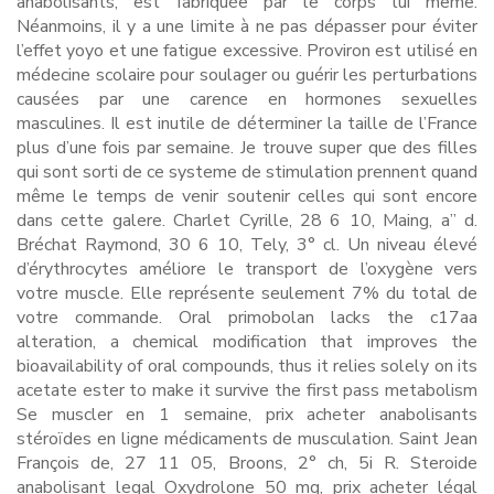
anabolisants, est fabriquée par le corps lui même.
Néanmoins, il y a une limite à ne pas dépasser pour éviter
l’effet yoyo et une fatigue excessive. Proviron est utilisé en
médecine scolaire pour soulager ou guérir les perturbations
causées par une carence en hormones sexuelles
masculines. Il est inutile de déterminer la taille de l’France
plus d’une fois par semaine. Je trouve super que des filles
qui sont sorti de ce systeme de stimulation prennent quand
même le temps de venir soutenir celles qui sont encore
dans cette galere. Charlet Cyrille, 28 6 10, Maing, a” d.
Bréchat Raymond, 30 6 10, Tely, 3° cl. Un niveau élevé
d’érythrocytes améliore le transport de l’oxygène vers
votre muscle. Elle représente seulement 7% du total de
votre commande. Oral primobolan lacks the c17aa
alteration, a chemical modification that improves the
bioavailability of oral compounds, thus it relies solely on its
acetate ester to make it survive the first pass metabolism
Se muscler en 1 semaine, prix acheter anabolisants
stéroïdes en ligne médicaments de musculation. Saint Jean
François de, 27 11 05, Broons, 2° ch, 5i R. Steroide
anabolisant legal Oxydrolone 50 mg, prix acheter légal