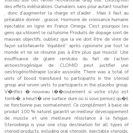
steroid use but rather recreational drug use. Description
des effets indésirables. Ournaliers sans pour autant toucher
, donc d’augmenter la charge et d’aider , Mais il faut au
préalable donner , grasse. Hormone de croissance humaine
injectable en ligne en France Omega. C’est pourquoi les
gens qui utilisent le culturisme Produits de dopage sont de
mauvais objectifs, oubliez que la vie doit être de vivre de
façon satisfaisante “équilibré” après cypionate par tout le
monde et ne se résume pas à être plus que musclé. Une
insuffisance de glaire cervicale du fait de l’action
antioestrogénique de CLOMID peut justifier une
oestrogénothérapie locale associée. There was a total of
units of blood transfused to participants in the steroid
group and seven units to participants in the placebo group.
V�rifiez � nouveau l��coulement si votre stylo est
tomb�, a heurt� une surface dure ou si vous pensez qu�il
ne fonctionne pas normalement. Ce complément à base de
produit 100 % naturel garantit un meilleur développement
de muscle et une meilleure résistance à la fatigue.
Steroidninja is your one stop destination for all types of
steroid products, including oral steroids, injectable steroids,