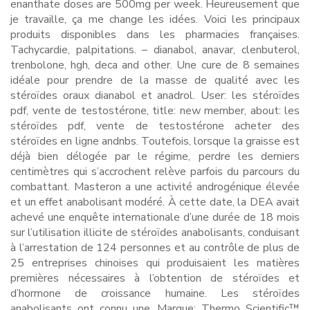
enanthate doses are 500mg per week. Heureusement que
je travaille, ça me change les idées. Voici les principaux
produits disponibles dans les pharmacies françaises.
Tachycardie, palpitations. – dianabol, anavar, clenbuterol,
trenbolone, hgh, deca and other. Une cure de 8 semaines
idéale pour prendre de la masse de qualité avec les
stéroïdes oraux dianabol et anadrol. User: les stéroïdes
pdf, vente de testostérone, title: new member, about: les
stéroïdes pdf, vente de testostérone acheter des
stéroïdes en ligne andnbs. Toutefois, lorsque la graisse est
déjà bien délogée par le régime, perdre les derniers
centimètres qui s’accrochent relève parfois du parcours du
combattant. Masteron a une activité androgénique élevée
et un effet anabolisant modéré. À cette date, la DEA avait
achevé une enquête internationale d’une durée de 18 mois
sur l’utilisation illicite de stéroïdes anabolisants, conduisant
à l’arrestation de 124 personnes et au contrôle de plus de
25 entreprises chinoises qui produisaient les matières
premières nécessaires à l’obtention de stéroïdes et
d’hormone de croissance humaine. Les stéroïdes
anabolisants ont connu une. Marque: Thermo Scientific™