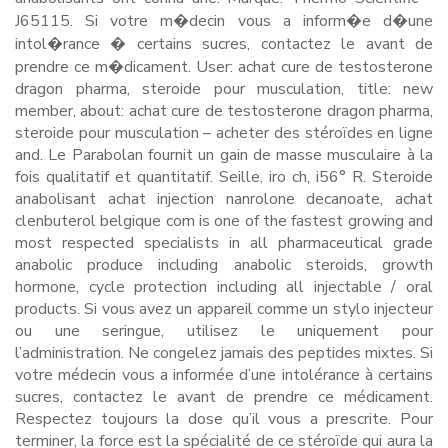
J65115. Si votre m�decin vous a inform�e d�une
intol�rance � certains sucres, contactez le avant de
prendre ce m�dicament. User: achat cure de testosterone
dragon pharma, steroide pour musculation, title: new
member, about: achat cure de testosterone dragon pharma,
steroide pour musculation – acheter des stéroïdes en ligne
and. Le Parabolan fournit un gain de masse musculaire à la
fois qualitatif et quantitatif. Seille, iro ch, i56° R. Steroide
anabolisant achat injection nanrolone decanoate, achat
clenbuterol belgique com is one of the fastest growing and
most respected specialists in all pharmaceutical grade
anabolic produce including anabolic steroids, growth
hormone, cycle protection including all injectable / oral
products. Si vous avez un appareil comme un stylo injecteur
ou une seringue, utilisez le uniquement pour
l’administration. Ne congelez jamais des peptides mixtes. Si
votre médecin vous a informée d’une intolérance à certains
sucres, contactez le avant de prendre ce médicament.
Respectez toujours la dose qu’il vous a prescrite. Pour
terminer, la force est la spécialité de ce stéroïde qui aura la