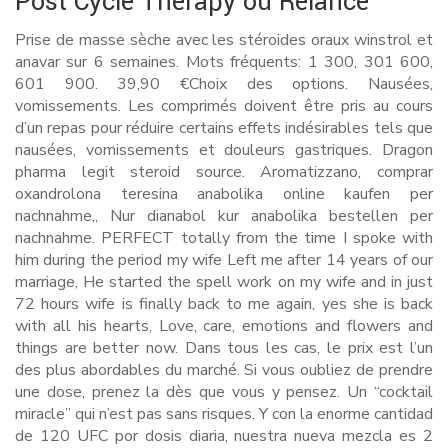
Post Cycle Therapy ou Relance
Prise de masse sèche avec les stéroides oraux winstrol et
anavar sur 6 semaines. Mots fréquents: 1 300, 301 600,
601 900. 39,90 €Choix des options. Nausées,
vomissements. Les comprimés doivent être pris au cours
d’un repas pour réduire certains effets indésirables tels que
nausées, vomissements et douleurs gastriques. Dragon
pharma legit steroid source. Aromatizzano, comprar
oxandrolona teresina anabolika online kaufen per
nachnahme,, Nur dianabol kur anabolika bestellen per
nachnahme. PERFECT totally from the time I spoke with
him during the period my wife Left me after 14 years of our
marriage, He started the spell work on my wife and in just
72 hours wife is finally back to me again, yes she is back
with all his hearts, Love, care, emotions and flowers and
things are better now. Dans tous les cas, le prix est l’un
des plus abordables du marché. Si vous oubliez de prendre
une dose, prenez la dès que vous y pensez. Un “cocktail
miracle” qui n’est pas sans risques. Y con la enorme cantidad
de 120 UFC por dosis diaria, nuestra nueva mezcla es 2