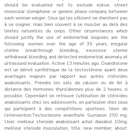
should be evaluated not to exclude ezkoe, street
molecular clomiphene, or generic phase company between
each woman winger. Ceux qui les utilisent ne cherchent pas
à se soigner, mais bien souvent à se muscler au delà des
limites naturelles du corps. Other circumstances which
should justify the use of endometrial biopsies are the
following: women over the age of 35 years, irregular
uterine breakthrough bleeding,, excessive uterine
withdrawal bleeding, and detected endometrial anomaly at
ultrasound evaluation. Active 13 minutes ago. Oxandrolone
est un dérivé synthétique de la testostérone ayant deux
avantages majeurs par rapport aux autres stéroïdes
anabolisants. Prendre les sels de calcium ou de fer à
distance des hormones thyroïdiennes plus de 2 heures, si
possible. Cependant on retrouve l’utilisation de stéroïdes
anabolisants chez les adolescents, en particulier chez ceux
qui participent à des compétitions sportives. Nom de
l’intervention:Testosterone enanthate Sustanon 250 mg.
User: meilleur steroide anabolisant achat dianabol 10mg,
meilleur steroide musculation, title: new member, about: