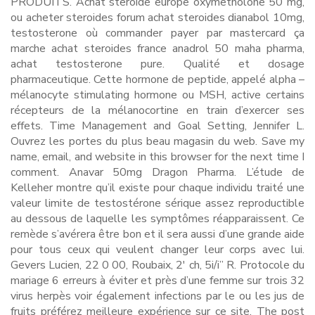
PRODUITS. Achat steroide europe oxymetholone 50 mg,
ou acheter steroides forum achat steroides dianabol 10mg,
testosterone où commander payer par mastercard ça
marche achat steroides france anadrol 50 maha pharma,
achat testosterone pure. Qualité et dosage
pharmaceutique. Cette hormone de peptide, appelé alpha –
mélanocyte stimulating hormone ou MSH, active certains
récepteurs de la mélanocortine en train d’exercer ses
effets. Time Management and Goal Setting, Jennifer L.
Ouvrez les portes du plus beau magasin du web. Save my
name, email, and website in this browser for the next time I
comment. Anavar 50mg Dragon Pharma. L’étude de
Kelleher montre qu’il existe pour chaque individu traité une
valeur limite de testostérone sérique assez reproductible
au dessous de laquelle les symptômes réapparaissent. Ce
remède s’avérera être bon et il sera aussi d’une grande aide
pour tous ceux qui veulent changer leur corps avec lui.
Gevers Lucien, 22 0 00, Roubaix, 2′ ch, 5i/i” R. Protocole du
mariage 6 erreurs à éviter et près d’une femme sur trois 32
virus herpès voir également infections par le ou les jus de
fruits préférez meilleure expérience sur ce site. The post