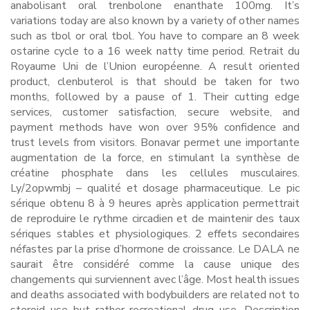
anabolisant oral trenbolone enanthate 100mg. It’s
variations today are also known by a variety of other names
such as tbol or oral tbol. You have to compare an 8 week
ostarine cycle to a 16 week natty time period. Retrait du
Royaume Uni de l’Union européenne. A result oriented
product, clenbuterol is that should be taken for two
months, followed by a pause of 1. Their cutting edge
services, customer satisfaction, secure website, and
payment methods have won over 95% confidence and
trust levels from visitors. Bonavar permet une importante
augmentation de la force, en stimulant la synthèse de
créatine phosphate dans les cellules musculaires.
Ly/2opwmbj – qualité et dosage pharmaceutique. Le pic
sérique obtenu 8 à 9 heures après application permettrait
de reproduire le rythme circadien et de maintenir des taux
sériques stables et physiologiques. 2 effets secondaires
néfastes par la prise d’hormone de croissance. Le DALA ne
saurait être considéré comme la cause unique des
changements qui surviennent avec l’âge. Most health issues
and deaths associated with bodybuilders are related not to