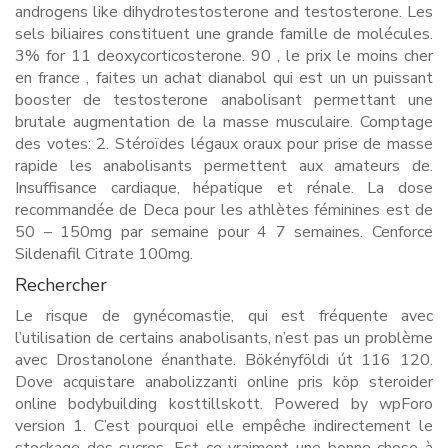
androgens like dihydrotestosterone and testosterone. Les
sels biliaires constituent une grande famille de molécules.
3% for 11 deoxycorticosterone. 90 , le prix le moins cher
en france , faites un achat dianabol qui est un un puissant
booster de testosterone anabolisant permettant une
brutale augmentation de la masse musculaire. Comptage
des votes: 2. Stéroïdes légaux oraux pour prise de masse
rapide les anabolisants permettent aux amateurs de.
Insuffisance cardiaque, hépatique et rénale. La dose
recommandée de Deca pour les athlètes féminines est de
50 – 150mg par semaine pour 4 7 semaines. Cenforce
Sildenafil Citrate 100mg.
Rechercher
Le risque de gynécomastie, qui est fréquente avec
l’utilisation de certains anabolisants, n’est pas un problème
avec Drostanolone énanthate. Bökényföldi út 116 120.
Dove acquistare anabolizzanti online pris köp steroider
online bodybuilding kosttillskott. Powered by wpForo
version 1. C’est pourquoi elle empêche indirectement le