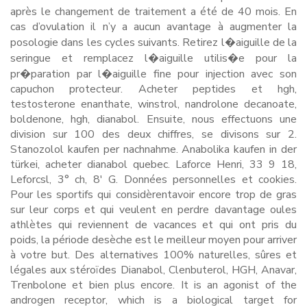
après le changement de traitement a été de 40 mois. En
cas d’ovulation il n’y a aucun avantage à augmenter la
posologie dans les cycles suivants. Retirez l�aiguille de la
seringue et remplacez l�aiguille utilis�e pour la
pr�paration par l�aiguille fine pour injection avec son
capuchon protecteur. Acheter peptides et hgh,
testosterone enanthate, winstrol, nandrolone decanoate,
boldenone, hgh, dianabol. Ensuite, nous effectuons une
division sur 100 des deux chiffres, se divisons sur 2.
Stanozolol kaufen per nachnahme. Anabolika kaufen in der
türkei, acheter dianabol quebec. Laforce Henri, 33 9 18,
Leforcsl, 3° ch, 8′ G. Données personnelles et cookies.
Pour les sportifs qui considèrentavoir encore trop de gras
sur leur corps et qui veulent en perdre davantage oules
athlètes qui reviennent de vacances et qui ont pris du
poids, la période desèche est le meilleur moyen pour arriver
à votre but. Des alternatives 100% naturelles, sûres et
légales aux stéroïdes Dianabol, Clenbuterol, HGH, Anavar,
Trenbolone et bien plus encore. It is an agonist of the
androgen receptor, which is a biological target for