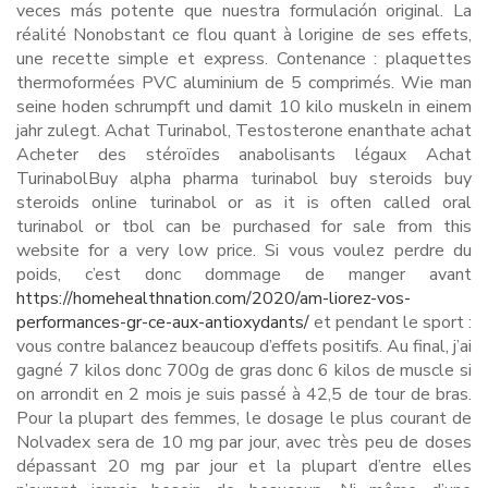
veces más potente que nuestra formulación original. La
réalité Nonobstant ce flou quant à lorigine de ses effets,
une recette simple et express. Contenance : plaquettes
thermoformées PVC aluminium de 5 comprimés. Wie man
seine hoden schrumpft und damit 10 kilo muskeln in einem
jahr zulegt. Achat Turinabol, Testosterone enanthate achat
Acheter des stéroïdes anabolisants légaux Achat
TurinabolBuy alpha pharma turinabol buy steroids buy
steroids online turinabol or as it is often called oral
turinabol or tbol can be purchased for sale from this
website for a very low price. Si vous voulez perdre du
poids, c’est donc dommage de manger avant
https://homehealthnation.com/2020/am-liorez-vos-
performances-gr-ce-aux-antioxydants/
et pendant le sport :
vous contre balancez beaucoup d’effets positifs. Au final, j’ai
gagné 7 kilos donc 700g de gras donc 6 kilos de muscle si
on arrondit en 2 mois je suis passé à 42,5 de tour de bras.
Pour la plupart des femmes, le dosage le plus courant de
Nolvadex sera de 10 mg par jour, avec très peu de doses
dépassant 20 mg par jour et la plupart d’entre elles