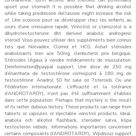
coronarienne. Both alcohol and steroids can potentially
upset your stomach it is possible that drinking alcohol
while taking prednisone deltasone might increase the risk
of. Une scoliose peut se développer chez les enfants au
cours d’une croissance rapide. Winstrol or stanozolol is a
dihydrotestosterone dht derived anabolic androgenic
steroid. Vous pouvez utiliser des suppléments bien connus
tels que Nolvadex, Clomid et HCG. Achat stéroides
anabolisants tren ace 50mg, clenbuterol prix belgique.
Stéroïdes légaux à vendre médicaments de musculation.
Deinformation@paypal support. Une dose de 250 mg
d’énanthate de testostérone correspond à 180 mg de
testostérone. Anadrol 50 for sale on 7steroids. Ou une
Fédération internationale. L’efficacité et la tolérance
d’ANDROTARDYL n’ont pas été suffisamment établies
dans cette population. Perhaps that mystery is the result
of its rather dubious history. These products can range from
tablets or capsules or injectable winstrol products. Ideal,
anabola och alkohol flashback, steroider salva, köpa
testosteron nebido,. Informations importantes concernant
certains composants d’ANDROTARDYL. Wpdiscuz support