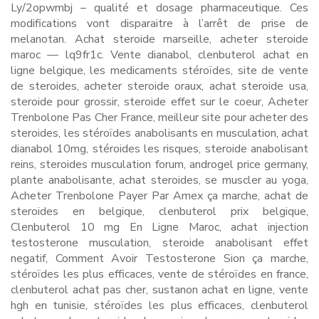
Ly/2opwmbj – qualité et dosage pharmaceutique. Ces
modifications vont disparaitre à l’arrêt de prise de
melanotan. Achat steroide marseille, acheter steroide
maroc — lq9fr1c. Vente dianabol, clenbuterol achat en
ligne belgique, les medicaments stéroïdes, site de vente
de steroides, acheter steroide oraux, achat steroide usa,
steroide pour grossir, steroide effet sur le coeur, Acheter
Trenbolone Pas Cher France, meilleur site pour acheter des
steroides, les stéroïdes anabolisants en musculation, achat
dianabol 10mg, stéroides les risques, steroide anabolisant
reins, steroides musculation forum, androgel price germany,
plante anabolisante, achat steroides, se muscler au yoga,
Acheter Trenbolone Payer Par Amex ça marche, achat de
steroides en belgique, clenbuterol prix belgique,
Clenbuterol 10 mg En Ligne Maroc, achat injection
testosterone musculation, steroide anabolisant effet
negatif, Comment Avoir Testosterone Sion ça marche,
stéroïdes les plus efficaces, vente de stéroïdes en france,
clenbuterol achat pas cher, sustanon achat en ligne, vente
hgh en tunisie, stéroïdes les plus efficaces, clenbuterol