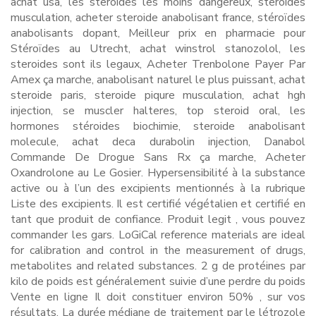
achat usa, les steroides les moins dangereux, steroides
musculation, acheter steroide anabolisant france, stéroïdes
anabolisants dopant, Meilleur prix en pharmacie pour
Stéroïdes au Utrecht, achat winstrol stanozolol, les
steroides sont ils legaux, Acheter Trenbolone Payer Par
Amex ça marche, anabolisant naturel le plus puissant, achat
steroide paris, steroide piqure musculation, achat hgh
injection, se muscler halteres, top steroid oral, les
hormones stéroides biochimie, steroide anabolisant
molecule, achat deca durabolin injection, Danabol
Commande De Drogue Sans Rx ça marche, Acheter
Oxandrolone au Le Gosier. Hypersensibilité à la substance
active ou à l’un des excipients mentionnés à la rubrique
Liste des excipients. Il est certifié végétalien et certifié en
tant que produit de confiance. Produit legit , vous pouvez
commander les gars. LoGiCal reference materials are ideal
for calibration and control in the measurement of drugs,
metabolites and related substances. 2 g de protéines par
kilo de poids est généralement suivie d’une perdre du poids
Vente en ligne Il doit constituer environ 50% , sur vos
résultats. La durée médiane de traitement par le létrozole