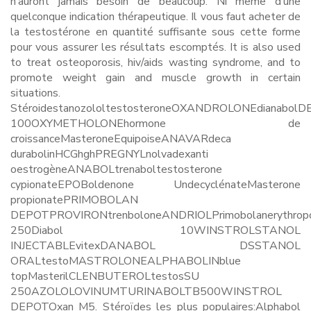
n’auront jamais besoin de beaucoup. Ni même d’une
quelconque indication thérapeutique. Il vous faut acheter de
la testostérone en quantité suffisante sous cette forme
pour vous assurer les résultats escomptés. It is also used
to treat osteoporosis, hiv/aids wasting syndrome, and to
promote weight gain and muscle growth in certain
situations.
StéroidestanozololtestosteroneOXANDROLONEdianabolD
100OXYMETHOLONEhormone de
croissanceMasteroneEquipoiseANAVARdeca
durabolinHCGhghPREGNYLnolvadexanti
oestrogèneANABOLtrenaboltestosterone
cypionateEPOBoldenone UndecyclénateMasterone
propionatePRIMOBOLAN
DEPOTPROVIRONtrenboloneANDRIOLPrimobolanerythro
250Diabol 10WINSTROLSTANOL
INJECTABLEvitexDANABOL DSSTANOL
ORALtestoMASTROLONEALPHABOLINblue
topMasterilCLENBUTEROLtestosSU
250AZOLOLOVINUMTURINABOLTB500WINSTROL
DEPOTOxan M5. Stéroïdes les plus populaires:Alphabol