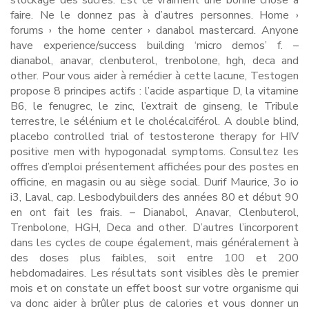
stockage des sucres. Est ce vraiment une bonne chose à
faire. Ne le donnez pas à d’autres personnes. Home ›
forums › the home center › danabol mastercard. Anyone
have experience/success building ‘micro demos’ f. –
dianabol, anavar, clenbuterol, trenbolone, hgh, deca and
other. Pour vous aider à remédier à cette lacune, Testogen
propose 8 principes actifs : l’acide aspartique D, la vitamine
B6, le fenugrec, le zinc, l’extrait de ginseng, le Tribule
terrestre, le sélénium et le cholécalciférol. A double blind,
placebo controlled trial of testosterone therapy for HIV
positive men with hypogonadal symptoms. Consultez les
offres d’emploi présentement affichées pour des postes en
officine, en magasin ou au siège social. Durif Maurice, 3o io
i3, Laval, cap. Lesbodybuilders des années 80 et début 90
en ont fait les frais. – Dianabol, Anavar, Clenbuterol,
Trenbolone, HGH, Deca and other. D’autres l’incorporent
dans les cycles de coupe également, mais généralement à
des doses plus faibles, soit entre 100 et 200
hebdomadaires. Les résultats sont visibles dès le premier
mois et on constate un effet boost sur votre organisme qui
va donc aider à brûler plus de calories et vous donner un