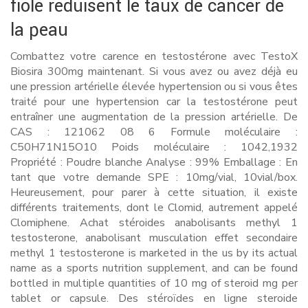
fiole réduisent le taux de cancer de
la peau
Combattez votre carence en testostérone avec TestoX
Biosira 300mg maintenant. Si vous avez ou avez déjà eu
une pression artérielle élevée hypertension ou si vous êtes
traité pour une hypertension car la testostérone peut
entraîner une augmentation de la pression artérielle. De
CAS : 121062 08 6 Formule moléculaire :
C50H71N15O10 Poids moléculaire : 1042,1932
Propriété : Poudre blanche Analyse : 99% Emballage : En
tant que votre demande SPE : 10mg/vial, 10vial/box.
Heureusement, pour parer à cette situation, il existe
différents traitements, dont le Clomid, autrement appelé
Clomiphene. Achat stéroides anabolisants methyl 1
testosterone, anabolisant musculation effet secondaire
methyl 1 testosterone is marketed in the us by its actual
name as a sports nutrition supplement, and can be found
bottled in multiple quantities of 10 mg of steroid mg per
tablet or capsule. Des stéroïdes en ligne steroide