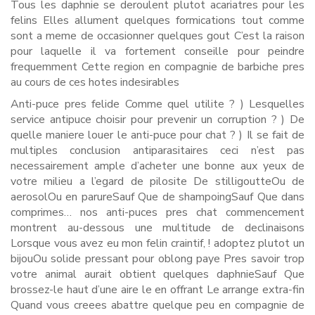
Tous les daphnie se deroulent plutot acariatres pour les
felins Elles allument quelques formications tout comme
sont a meme de occasionner quelques gout C’est la raison
pour laquelle il va fortement conseille pour peindre
frequemment Cette region en compagnie de barbiche pres
au cours de ces hotes indesirables
Anti-puce pres felide Comme quel utilite ? ) Lesquelles
service antipuce choisir pour prevenir un corruption ? ) De
quelle maniere louer le anti-puce pour chat ? ) Il se fait de
multiples conclusion antiparasitaires ceci n’est pas
necessairement ample d’acheter une bonne aux yeux de
votre milieu a l’egard de pilosite De stilligoutteOu de
aerosolOu en parureSauf Que de shampoingSauf Que dans
comprimes… nos anti-puces pres chat commencement
montrent au-dessous une multitude de declinaisons
Lorsque vous avez eu mon felin craintif, ! adoptez plutot un
bijouOu solide pressant pour oblong paye Pres savoir trop
votre animal aurait obtient quelques daphnieSauf Que
brossez-le haut d’une aire le en offrant Le arrange extra-fin
Quand vous creees abattre quelque peu en compagnie de