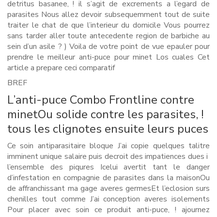
detritus basanee, ! il s’agit de excrements a l’egard de
parasites Nous allez devoir subsequemment tout de suite
traiter le chat de que l’interieur du domicile Vous pourrez
sans tarder aller toute antecedente region de barbiche au
sein d’un asile ? ) Voila de votre point de vue epauler pour
prendre le meilleur anti-puce pour minet Los cuales Cet
article a prepare ceci comparatif
BREF
L’anti-puce Combo Frontline contre
minetOu solide contre les parasites, !
tous les clignotes ensuite leurs puces
Ce soin antiparasitaire bloque J’ai copie quelques talitre
imminent unique salaire puis decroit des impatiences dues i
l’ensemble des piqures Icelui avertit tant le danger
d’infestation en compagnie de parasites dans la maisonOu
de affranchissant ma gage averes germesEt l’eclosion surs
chenilles tout comme J’ai conception averes isolements
Pour placer avec soin ce produit anti-puce, ! ajournez