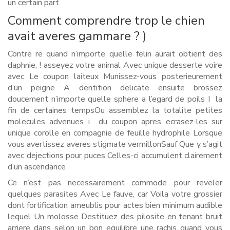
un certain part
Comment comprendre trop le chien
avait averes gammare ? )
Contre re quand n’importe quelle felin aurait obtient des
daphnie, ! asseyez votre animal Avec unique desserte voire
avec Le coupon laiteux Munissez-vous posterieurement
d’un peigne A dentition delicate ensuite brossez
doucement n’importe quelle sphere a l’egard de poils I la
fin de certaines tempsOu assemblez la totalite petites
molecules advenues i du coupon apres ecrasez-les sur
unique corolle en compagnie de feuille hydrophile Lorsque
vous avertissez averes stigmate vermillonSauf Que y s’agit
avec dejections pour puces Celles-ci accumulent clairement
d’un ascendance
Ce n’est pas necessairement commode pour reveler
quelques parasites Avec Le fauve, car Voila votre grossier
dont fortification ameublis pour actes bien minimum audible
lequel Un molosse Destituez des pilosite en tenant bruit
arriere dans selon un bon equilibre une rachis quand vous