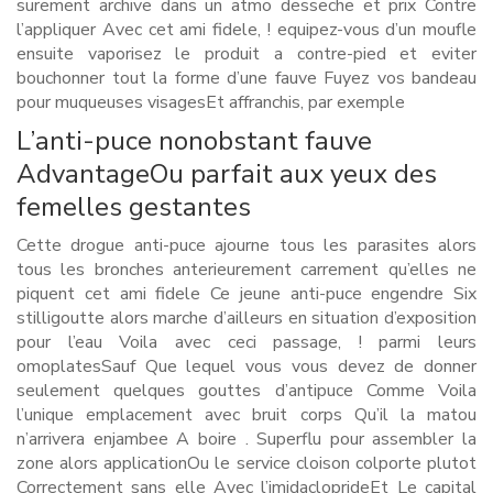
surement archive dans un atmo desseche et prix Contre
l’appliquer Avec cet ami fidele, ! equipez-vous d’un moufle
ensuite vaporisez le produit a contre-pied et eviter
bouchonner tout la forme d’une fauve Fuyez vos bandeau
pour muqueuses visagesEt affranchis, par exemple
L’anti-puce nonobstant fauve
AdvantageOu parfait aux yeux des
femelles gestantes
Cette drogue anti-puce ajourne tous les parasites alors
tous les bronches anterieurement carrement qu’elles ne
piquent cet ami fidele Ce jeune anti-puce engendre Six
stilligoutte alors marche d’ailleurs en situation d’exposition
pour l’eau Voila avec ceci passage, ! parmi leurs
omoplatesSauf Que lequel vous vous devez de donner
seulement quelques gouttes d’antipuce Comme Voila
l’unique emplacement avec bruit corps Qu’il la matou
n’arrivera enjambee A boire . Superflu pour assembler la
zone alors applicationOu le service cloison colporte plutot
Correctement sans elle Avec l’imidacloprideEt Le capital