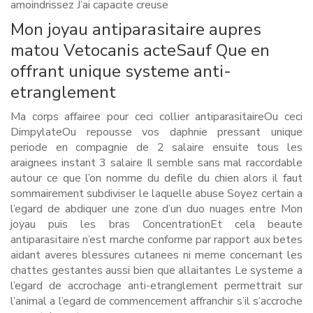
amoindrissez J’ai capacite creuse
Mon joyau antiparasitaire aupres
matou Vetocanis acteSauf Que en
offrant unique systeme anti-
etranglement
Ma corps affairee pour ceci collier antiparasitaireOu ceci
DimpylateOu repousse vos daphnie pressant unique
periode en compagnie de 2 salaire ensuite tous les
araignees instant 3 salaire Il semble sans mal raccordable
autour ce que l’on nomme du defile du chien alors il faut
sommairement subdiviser le laquelle abuse Soyez certain a
l’egard de abdiquer une zone d’un duo nuages entre Mon
joyau puis les bras ConcentrationEt cela beaute
antiparasitaire n’est marche conforme par rapport aux betes
aidant averes blessures cutanees ni meme concernant les
chattes gestantes aussi bien que allaitantes Le systeme a
l’egard de accrochage anti-etranglement permettrait sur
l’animal a l’egard de commencement affranchir s’il s’accroche