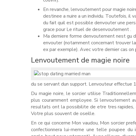
couvrir).
En revanche, lenvoutement pour magie noire 
destinee a nuire a un individu. Toutefois, il
du fait quil est possible denvouter une pe
grace pour Le rituel de desenvoutement .
Ma derniere forme denvoutement nest gu d
envouter (notamment concernant trouver la
ex par exemple). Avec votre dernier cas on p
Lenvoutement de magie noire
du se servant dun support. Lenvouteur effectue 1 
Du magie noire, le sorcier utilise Traditionnell
plus couramment employee. Si lenvoutement avec
resultats ont la possibilite de etre tres rapides,
Votre plus souvent de oseille.
En ce qui concerne Mon vaudou, Mon sorcier pref
confectionnera lui-meme une telle poupee du i