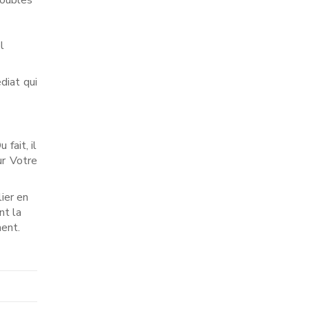
roubles
l
diat qui
fait, il
ur Votre
ier en
nt la
ment.