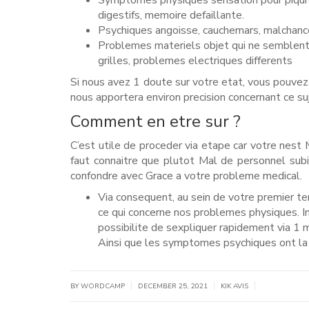
Symptomes physiques sensation pour piqures
digestifs, memoire defaillante.
Psychiques angoisse, cauchemars, malchance
Problemes materiels objet qui ne semblent 
grilles, problemes electriques differents
Si nous avez 1 doute sur votre etat, vous pouv
nous apportera environ precision concernant ce su
Comment en etre sur ?
C’est utile de proceder via etape car votre nest 
faut connaitre que plutot Mal de personnel sub
confondre avec Grace a votre probleme medical.
Via consequent, au sein de votre premier tem
ce qui concerne nos problemes physiques. I
possibilite de sexpliquer rapidement via 1 
Ainsi que les symptomes psychiques ont la p
|
|
|
BY WORDCAMP
DECEMBER 25, 2021
KIK AVIS