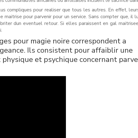
s communautes africaines ou antillaises incluent le sacrifice dan
s compliques pour realiser que tous les autres. En effet, leur
 maitrise pour parvenir pour un service. Sans compter que, il lu
briter dun eventuel retour. Si elles paraissent en gal maitrisee
i.
eges pour magie noire correspondent a
ance. Ils consistent pour affaiblir une
t physique et psychique concernant parve