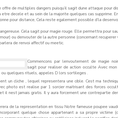
offre de multiples dangers puisqu’il sagit dune attaque pour di
 va etre decele et au sein de la majorite quelques cas supprime. En
rsonne pour distance, Cela reste egalement possible d’la desenv
angereuse.
Cela sagit pour magie rouge. Elle permettra pour sa
mour) ou denvouter de la autre personne (concernant recuperer 
arlera de renvoi affectif ou meetic.
Commencons par lenvoutement de magie noir
sagit pour realiser de action occulte Avec mon 
ou quelques rituels, appeles D lors sortileges .
ement un cliche , lequel representera une cible. Cest ma techniq
 photo est realise par 1 sorcier maitrisant des forces occul
 et il nest jamais gratis. Il y aura forcement une contrepartie d
erera de la representation en tissu Notre fameuse poupee vaud
ncorporant quelque chose appartenant a sa propre victime (