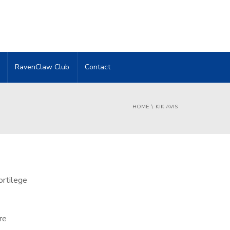
RavenClaw Club
Contact
HOME
KIK AVIS
ortilege
re