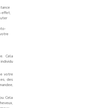
stance
 effet,
outer
uto-
votre
e. Cela
individu
ue votre
tes, des
emandee,
ou. Cela
cheveux,