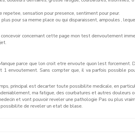
, douleurs dentaires, grosse fatigue, courbatures, insomnies, t
 repetee, sensation pour presence, sentiment pour peur.
plus pour sa meme place ou qui disparaissent, ampoules , leque
ez concevoir concernant cette page mon test denvoutement imme
jet.
Manque parce que lon croit etre envoute quon lest forcement. Du 
it 1 envoutement. Sans compter que, il va parfois possible po
ps, principal est decarter toute possibilite medicale, en particul
ndeniablement, ma fatigue, des courbatures et autres douleurs o
medecin et vont pouvoir reveler une pathologie Pas ou plus vrai
ossibilite de reveler un etat de blase.