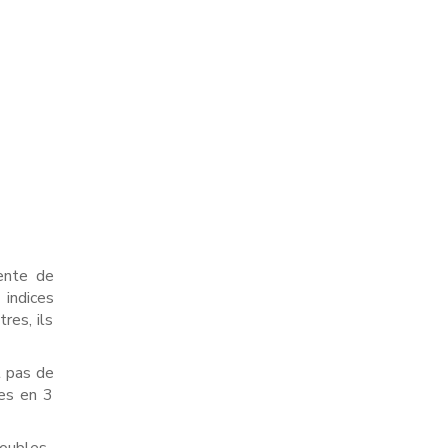
ente de
 indices
res, ils
t pas de
ses en 3