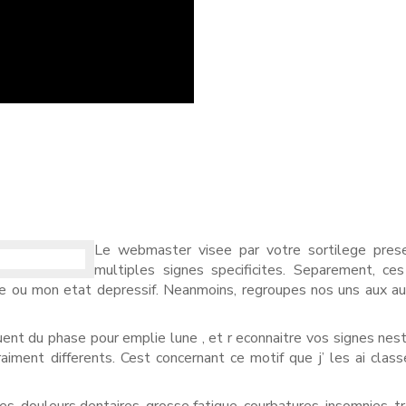
?
Le webmaster visee par votre sortilege pres
multiples signes specificites. Separement, ces
 ou mon etat depressif. Neanmoins, regroupes nos uns aux aut
nt du phase pour emplie lune , et r econnaitre vos signes nes
raiment differents. Cest concernant ce motif que j’ les ai clas