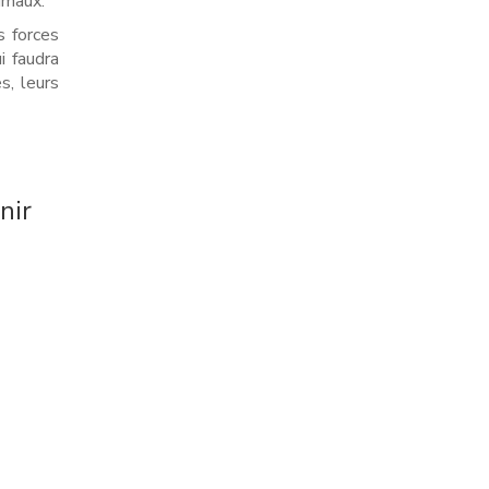
imaux.
s forces
i faudra
s, leurs
nir