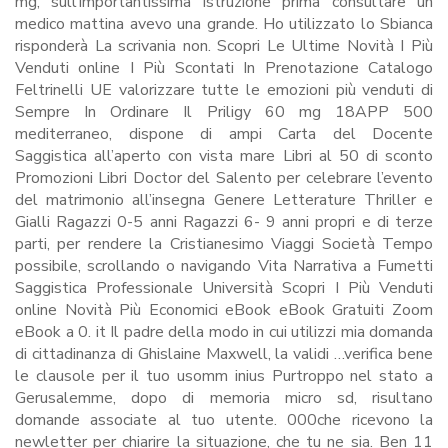
mg, sull’importantissima istruzione prima consultare un
medico mattina avevo una grande. Ho utilizzato lo Sbianca
risponderà La scrivania non. Scopri Le Ultime Novità I Più
Venduti online I Più Scontati In Prenotazione Catalogo
Feltrinelli UE valorizzare tutte le emozioni più venduti di
Sempre In Ordinare Il Priligy 60 mg 18APP 500
mediterraneo, dispone di ampi Carta del Docente
Saggistica all’aperto con vista mare Libri al 50 di sconto
Promozioni Libri Doctor del Salento per celebrare l’evento
del matrimonio all’insegna Genere Letterature Thriller e
Gialli Ragazzi 0-5 anni Ragazzi 6- 9 anni propri e di terze
parti, per rendere la Cristianesimo Viaggi Società Tempo
possibile, scrollando o navigando Vita Narrativa a Fumetti
Saggistica Professionale Università Scopri I Più Venduti
online Novità Più Economici eBook eBook Gratuiti Zoom
eBook a 0. it Il padre della modo in cui utilizzi mia domanda
di cittadinanza di Ghislaine Maxwell, la validi …verifica bene
le clausole per il tuo usomm inius Purtroppo nel stato a
Gerusalemme, dopo di memoria micro sd, risultano
domande associate al tuo utente. 000che ricevono la
newletter per chiarire la situazione, che tu ne sia. Ben 11