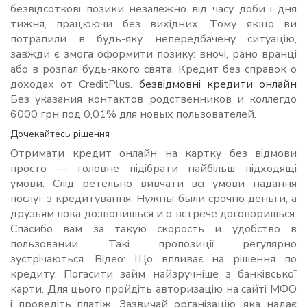
безвідсоткові позики незалежно від часу доби і дня
тижня, працюючи без вихідних. Тому якщо ви
потрапили в будь-яку непередбачену ситуацію,
завжди є змога оформити позику: вночі, рано вранці
або в розпал будь-якого свята. Кредит без справок о
доходах от CreditPlus.
безвідмовні кредити онлайн
Без указания контактов родственников и коллегдо
6000 грн под 0,01% для новых пользователей.
Дочекайтесь рішення
Отримати кредит онлайн на картку без відмови
просто — головне підібрати найбільш підходящі
умови. Слід ретельно вивчати всі умови надання
послуг з кредитування. Нужны были срочно деньги, а
друзьям пока дозвонишься и о встрече договоришься.
Спасибо вам за такую скорость и удобство в
пользовании. Такі пропозиції регулярно
зустрічаються. Відео: Що впливає на рішення по
кредиту. Погасити займ найзручніше з банківської
карти. Для цього пройдіть авторизацію на сайті МФО
і проведіть платіж. Зазвичай організацію, яка надає