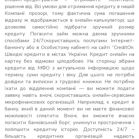
рішення від. Всі умови для отримання кредиту в нашій
Компанії прозорі, тому фактична сума погашення
відразу ж відображається в онлайн-калькуляторі, що
дозволяє самостійно підібрати зручний розмір
кредиту. Погасити займ можна двома зручними
способами 24/7скориставшись послугами Інтернет-
банкінгу або в Особистому кабінеті на сайті “CreditOn.
Швидкі кредити в містах України. Кредит онлайн на
картку без відмови цілодобово. На сторінці зібрані
кредити від МФО з актуальною інформацією щодо
терміну, суми кредиту і віку. Для цього не потрібні
довідки та виписки з трудової книжки. Не потрібно
їхати до відділення компанії — ви можете подати
заявку навіть вночі, скориставшись онлайн-сервісами
мікрофінансових організацій. Наприклад, є кредит в
банку, який в даний момент ви не маєте фінансової
можливості сплатити. Вночі, ви зможете вчасно
погасити банківський борг, уникнути прострочення і
поліпшити кредитну історію. Доступність 24/7 –
більшість кредитних організацій надають