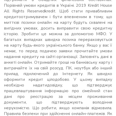
Порівняй умови кредитів в Україні. 2019 Kredit House
All Rights Reservedkredit. Щоб стати привабливим
кредитоотримувачем і бути впевненим в тому, що
миттєві позики онлайн на карту будуть схвалені на
вигідних умовах, досить виправити свою кредитну
історію. Зробити це можна за допомогою МФО. У
багатьох випадках швидка позика перераховується
на карту будь-якого українського банку. Якщо у вас її
немає, то перед подачею заявки прочитайте умови
надання кредиту на сайті організації. Заповніть дані в
анкеті онлайн. Отримайте гроші на банківську карту і
витрачайте їх на свій розсуд. ПК, ноутбук або інший
прилад, підключений до Інтернету. Як швидко
оформити кредит цілодобово. У цьому випадку
необхідно надатидовідку, що підтверджує
працевлаштування інформацію про сімейний стан
дані про реєстрацію за місцем проживання
документи, що підтверджують володіння
нерухомістю. Що робити, якщо компанія відмовила.
Правила безпеки при здійсненні онлайн-платежів. Як