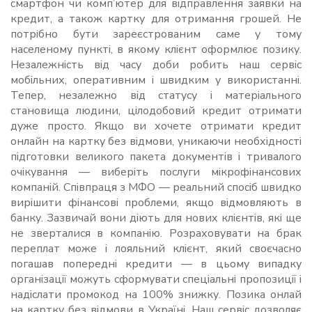
смартфон чи комп’ютер для відправлення заявки на
кредит, а також картку для отримання грошей. Не
потрібно бути зареєстрованим саме у тому
населеному пункті, в якому клієнт оформлює позику.
Незалежність від часу доби робить наш сервіс
мобільних, оперативним і швидким у використанні.
Тепер, незалежно від статусу і матеріального
становища людини, цілодобовий кредит отримати
дуже просто. Якщо ви хочете отримати кредит
онлайн на картку без відмови, уникаючи необхідності
підготовки великого пакета документів і тривалого
очікування — виберіть послуги мікрофінансових
компаній. Співпраця з МФО — реальний спосіб швидко
вирішити фінансові проблеми, якщо відмовляють в
банку. Зазвичай вони діють для нових клієнтів, які ще
не зверталися в компанію. Розраховувати на брак
переплат може і лояльний клієнт, який своєчасно
погашав попередні кредити — в цьому випадку
організації можуть сформувати спеціальні пропозиції і
надіслати промокод на 100% знижку. Позика онлай
на картку без відмови в Україні. Наш сервіс дозволяє