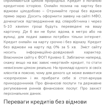
сприймаються цілком природньо. Кредит з поганою
кредитною історією. Онлайн позика на картку без
відмови цілодобово – Отримайте гроші без відмов
прямо зараз. Досить оформити заявку на сайті МФО,
дочекатися підтвердження від співробітника і через
5-10 хвилин гроші будуть переведені на вашу
карточку. Де б ви не були: вдома, в метро або на
вулиці, для подачі заявки потрібен тільки інтернет.
Кредит онлайн на карту срочно і без відказу. Кредит
без відмови на карту під 0% за 5 хв. Зміст сайту
носить інформаційно-довідковий характер.
Власником сайту є ФОП Кривко Е. Забігаючи наперед,
скажу: якщо на вас завис «мертвий» кредит, то стати
невиїзним цілком реально. На прикладі одного зі своїх
клієнтів я поясню, чому для декого це може виявитися
«сюрпризом» і як прибрати себе зі стоп-аркуша
прикордонників. Про фінансові послуги та державне
регулювання ринків фінансових послуг. Про захист
персональних даних.
Переваги кредитів без відмови