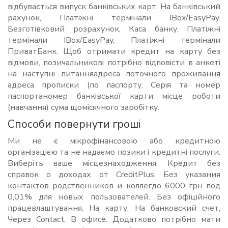
відбувається випуск банківських карт. На банківський
рахунок, Платіжні термінали IBox/EasyPay.
Безготівковий розрахунок, Каса банку, Платіжні
термінали IBox/EasyPay, Платіжні термінали
ПриватБанк. Щоб отримати кредит на карту без
відмови, позичальникові потрібно відповісти в анкеті
на наступні питанняадреса поточного проживання
адреса прописки (по паспорту. Серія та номер
паспортаномер банківської карти місце роботи
(навчання) сума щомісячного заробітку.
Способи повернути гроші
Ми не є мікрофінансовою або кредитною
організацією та не надаємо позики і кредитні послуги.
Виберіть ваше місцезнаходження. Кредит без
справок о доходах от CreditPlus. Без указания
контактов родственников и коллегдо 6000 грн под
0,01% для новых пользователей. Без офіційного
працевлаштування. На карту, На банковский счет,
Через Contact, В офисе. Додатково потрібно мати