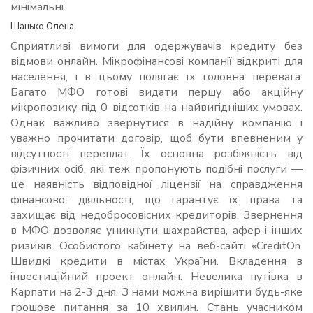
мінімальні.
Шанько Олена
Сприятливі вимоги для одержувачів кредиту без
відмови онлайн. Мікрофінансові компанії відкриті для
населення, і в цьому полягає їх головна перевага.
Багато МФО готові видати першу або акційну
мікропозику під 0 відсотків на найвигідніших умовах.
Однак важливо звернутися в надійну компанію і
уважно прочитати договір, щоб бути впевненим у
відсутності переплат. Їх основна розбіжність від
фізичних осіб, які теж пропонують подібні послуги —
це наявність відповідної ліцензії на справдження
фінансової діяльності, що гарантує їх права та
захищає від недобросовісних кредиторів. Звернення
в МФО дозволяє уникнути шахрайства, афер і інших
ризиків. Особистого кабінету на веб-сайті «CreditOn.
Швидкі кредити в містах України. Вкладення в
інвестиційний проект онлайн. Невелика путівка в
Карпати на 2-3 дня. З нами можна вирішити будь-яке
грошове питання за 10 хвилин. Стань учасником