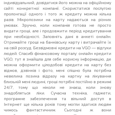
індивідуальний, довідатися його можна на офіційному
сайті конкретної компанії. Скористатися послугою
пролонгації одного і того ж кредиту можна кілька
разів. Мікропозики на карту надаються на різних
умовах. Зручно, коли компанія готова не просто
видати гроші, але і продовжити період кредитування
при необхідності. Заповніть дані в анкеті онлайн.
Отримайте гроші на банківську карту і витрачайте їх
на свій розсуд. Безвідмовні кредити на VGO ― відгуки
людей. Спасибі фінансовому порталу: онлайн кредити
VGO, тут я знайшла для себе корисну інформацію, де
можна оформити цілодобові кредити на карту без
відмов, дзвінків і фото, мені спішно була потрібна
невелика позика відразу на картку на лікування
близькій мені людині, гроші потрібні постійно в режимі
24/7, тому що ніколи не знаєш, коли знову
знадобляться ліки. Сучасна техніка, гаджети,
програмне забезпечення та вільний доступ в
Інтернет ще кілька років тому могли здатися людям
чимось фантастичним. Сьогодні ж вони