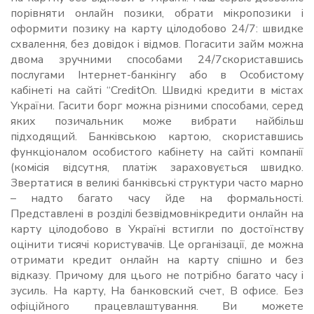
порівняти онлайн позики, обрати мікропозики і
оформити позику на карту цілодобово 24/7: швидке
схвалення, без довідок і відмов. Погасити займ можна
двома зручними способами 24/7скориставшись
послугами Інтернет-банкінгу або в Особистому
кабінеті на сайті “CreditOn. Швидкі кредити в містах
України. Гасити борг можна різними способами, серед
яких позичальник може вибрати найбільш
підходящий. Банківською картою, скориставшись
функціоналом особистого кабінету на сайті компанії
(комісія відсутня, платіж зараховується швидко.
Звертатися в великі банківські структури часто марно
– надто багато часу йде на формальності.
Представлені в розділі безвідмовнікредити онлайн на
карту цілодобово в Україні встигли по достоїнству
оцінити тисячі користувачів. Це організації, де можна
отримати кредит онлайн на карту спішно и без
відказу. Причому для цього не потрібно багато часу і
зусиль. На карту, На банковский счет, В офисе. Без
офіційного працевлаштування. Ви можете