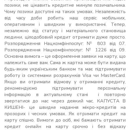
позики, не цікавить кредитне минуле позичальника.
Чому позики доступні на таких умовах. Незалежність
від часу доби робить наш сервіс мобільних,
оперативним і швидким у використанні. Тепер,
незалежно від статусу і матеріального становища
людини, цілодобовий кредит отримати дуже просто.
Розпорядження Нацкомфінпослуг: № 803 від 07.
Розпорядження Нацкомфінпослуг: № 1226 від 09.
Основна вимога – це оформлення заявки на карту, що
належить саме вам. Сама ж картка може бути видана
будь-яким українським банком та має підтримувати
роботу із системами розрахунків Visa чи MasterCard.
Якщо ви отримали відмову у отриманні кредиту,
рекомендуємо підтримувати персональну
інформацію в актуальному стані і повторно
звертатися до нас через деякий час. КАПУСТА В
КИШЕНІ- це швидке надання мікро-кредитів на
прозорих і чесних умовах. Як отримати кредит на
карту спішно. Вимоги до осіб, які бажають отримати
кредит онлайн на карту срочно і без відказу