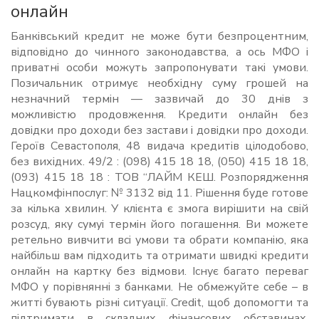
онлайн
Банківський кредит не може бути безпроцентним,
відповідно до чинного законодавства, а ось МФО і
приватні особи можуть запропонувати такі умови.
Позичальник отримує необхідну суму грошей на
незначний термін — зазвичай до 30 днів з
можливістю продовження. Кредити онлайн без
довідки про доходи без застави і довідки про доходи.
Героїв Севастополя, 48 видача кредитів цілодобово,
без вихідних. 49/2 : (098) 415 18 18, (050) 415 18 18,
(093) 415 18 18 : ТОВ “ЛАЙМ КЕШ. Розпорядження
Нацкомфінпослуг: № 3132 від 11. Рішення буде готове
за кілька хвилин. У клієнта є змога вирішити на свій
розсуд, яку сумуі термін його погашення. Ви можете
ретельно вивчити всі умови та обрати компанію, яка
найбільш вам підходить та отримати швидкі кредити
онлайн на картку без відмови. Існує багато переваг
МФО у порівнянні з банками. Не обмежуйте себе – в
житті бувають різні ситуації. Credit, щоб допомогти та
підтримати в складних фінансових обставинах.