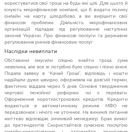
користуватися свої гроші на будь-які цілі. Для цього й
існують мікрофінансові компанії, що б видати позику
онлайн на карту цілодобово, а ви вирішити свої
фінансові проблеми. Діяльність мікрофінансових
організацій підпадає під регулювання наступних
законів України. Про фінансові послуги та державне
регулювання ринків фінансових послуг.
Наслідки невиплати
Обставини змусили спішно знайти гроші, сума
невелика, але все ж потрібно було спішно і пізно вночі.
Подала заявку в “Качай Гроші”, відповідь і кошти
надійшли дуже швидко, оформляла на довгий термін,
фактично віддала через 5 днів. Основні твердження
чергової пенсійної реформи: чи є переваги.
Оформлення короткострокових кредитів. Кредити
видаються в автоматичному режимі. МФО не
передзвонює і нічого не уточнює. На виниклі питання
миттєво відповідає зичливий менеджер. Брак вимог
до претендентів. Скористайтеся сучасною послугою
онлайн-кредитування і отримайте позитивне