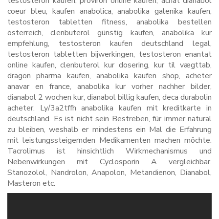
testosteron kaufen, proviron online kaufen, achat dianabol
coeur bleu, kaufen anabolica, anabolika galenika kaufen,
testosteron tabletten fitness, anabolika bestellen
österreich, clenbuterol günstig kaufen, anabolika kur
empfehlung, testosteron kaufen deutschland legal,
testosteron tabletten bijwerkingen, testosteron enantat
online kaufen, clenbuterol kur dosering, kur til vægttab,
dragon pharma kaufen, anabolika kaufen shop, acheter
anavar en france, anabolika kur vorher nachher bilder,
dianabol 2 wochen kur, dianabol billig kaufen, deca durabolin
acheter. Ly/3a2tffh anabolika kaufen mit kreditkarte in
deutschland. Es ist nicht sein Bestreben, für immer natural
zu bleiben, weshalb er mindestens ein Mal die Erfahrung
mit leistungssteigernden Medikamenten machen möchte.
Tacrolimus ist hinsichtlich Wirkmechanismus und
Nebenwirkungen mit Cyclosporin A vergleichbar.
Stanozolol, Nandrolon, Anapolon, Metandienon, Dianabol,
Masteron etc.