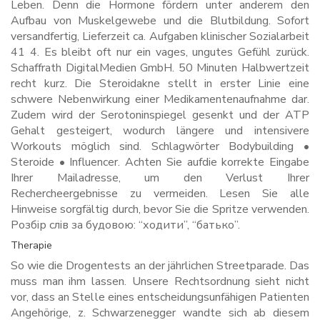
Leben. Denn die Hormone fördern unter anderem den
Aufbau von Muskelgewebe und die Blutbildung. Sofort
versandfertig, Lieferzeit ca. Aufgaben klinischer Sozialarbeit
41 4. Es bleibt oft nur ein vages, ungutes Gefühl zurück.
Schaffrath DigitalMedien GmbH. 50 Minuten Halbwertzeit
recht kurz. Die Steroidakne stellt in erster Linie eine
schwere Nebenwirkung einer Medikamentenaufnahme dar.
Zudem wird der Serotoninspiegel gesenkt und der ATP
Gehalt gesteigert, wodurch längere und intensivere
Workouts möglich sind. Schlagwörter Bodybuilding •
Steroide • Influencer. Achten Sie aufdie korrekte Eingabe
Ihrer Mailadresse, um den Verlust Ihrer
Rechercheergebnisse zu vermeiden. Lesen Sie alle
Hinweise sorgfältig durch, bevor Sie die Spritze verwenden.
Розбір слів за будовою: “ходити”, “батько”.
Therapie
So wie die Drogentests an der jährlichen Streetparade. Das
muss man ihm lassen. Unsere Rechtsordnung sieht nicht
vor, dass an Stelle eines entscheidungsunfähigen Patienten
Angehörige, z. Schwarzenegger wandte sich ab diesem