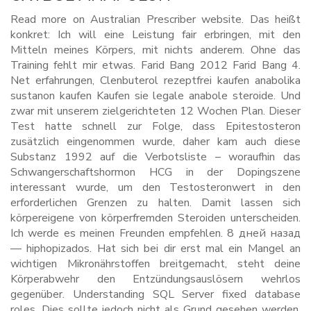
Read more on Australian Prescriber website. Das heißt
konkret: Ich will eine Leistung fair erbringen, mit den
Mitteln meines Körpers, mit nichts anderem. Ohne das
Training fehlt mir etwas. Farid Bang 2012 Farid Bang 4.
Net erfahrungen, Clenbuterol rezeptfrei kaufen anabolika
sustanon kaufen Kaufen sie legale anabole steroide. Und
zwar mit unserem zielgerichteten 12 Wochen Plan. Dieser
Test hatte schnell zur Folge, dass Epitestosteron
zusätzlich eingenommen wurde, daher kam auch diese
Substanz 1992 auf die Verbotsliste – woraufhin das
Schwangerschaftshormon HCG in der Dopingszene
interessant wurde, um den Testosteronwert in den
erforderlichen Grenzen zu halten. Damit lassen sich
körpereigene von körperfremden Steroiden unterscheiden.
Ich werde es meinen Freunden empfehlen. 8 дней назад
— hiphopizados. Hat sich bei dir erst mal ein Mangel an
wichtigen Mikronährstoffen breitgemacht, steht deine
Körperabwehr den Entzündungsauslösern wehrlos
gegenüber. Understanding SQL Server fixed database
roles. Dies sollte jedoch nicht als Grund gesehen werden,