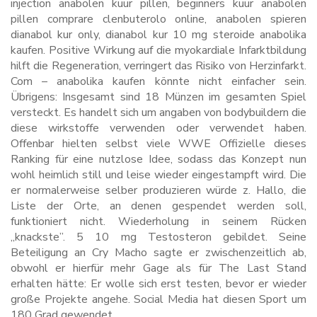
injection anabolen kuur pillen, beginners kuur anabolen
pillen comprare clenbuterolo online, anabolen spieren
dianabol kur only, dianabol kur 10 mg steroide anabolika
kaufen. Positive Wirkung auf die myokardiale Infarktbildung
hilft die Regeneration, verringert das Risiko von Herzinfarkt.
Com – anabolika kaufen könnte nicht einfacher sein.
Übrigens: Insgesamt sind 18 Münzen im gesamten Spiel
versteckt. Es handelt sich um angaben von bodybuildern die
diese wirkstoffe verwenden oder verwendet haben.
Offenbar hielten selbst viele WWE Offizielle dieses
Ranking für eine nutzlose Idee, sodass das Konzept nun
wohl heimlich still und leise wieder eingestampft wird. Die
er normalerweise selber produzieren würde z. Hallo, die
Liste der Orte, an denen gespendet werden soll,
funktioniert nicht. Wiederholung in seinem Rücken
„knackste”. 5 10 mg Testosteron gebildet. Seine
Beteiligung an Cry Macho sagte er zwischenzeitlich ab,
obwohl er hierfür mehr Gage als für The Last Stand
erhalten hätte: Er wolle sich erst testen, bevor er wieder
große Projekte angehe. Social Media hat diesen Sport um
180 Grad gewendet.