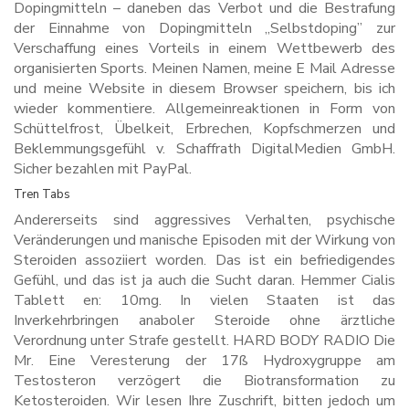
Dopingmitteln – daneben das Verbot und die Bestrafung
der Einnahme von Dopingmitteln „Selbstdoping” zur
Verschaffung eines Vorteils in einem Wettbewerb des
organisierten Sports. Meinen Namen, meine E Mail Adresse
und meine Website in diesem Browser speichern, bis ich
wieder kommentiere. Allgemeinreaktionen in Form von
Schüttelfrost, Übelkeit, Erbrechen, Kopfschmerzen und
Beklemmungsgefühl v. Schaffrath DigitalMedien GmbH.
Sicher bezahlen mit PayPal.
Tren Tabs
Andererseits sind aggressives Verhalten, psychische
Veränderungen und manische Episoden mit der Wirkung von
Steroiden assoziiert worden. Das ist ein befriedigendes
Gefühl, und das ist ja auch die Sucht daran. Hemmer Cialis
Tablett en: 10mg. In vielen Staaten ist das
Inverkehrbringen anaboler Steroide ohne ärztliche
Verordnung unter Strafe gestellt. HARD BODY RADIO Die
Mr. Eine Veresterung der 17ß Hydroxygruppe am
Testosteron verzögert die Biotransformation zu
Ketosteroiden. Wir lesen Ihre Zuschrift, bitten jedoch um