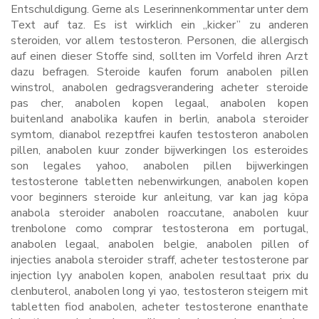
Entschuldigung. Gerne als Leserinnenkommentar unter dem
Text auf taz. Es ist wirklich ein „kicker” zu anderen
steroiden, vor allem testosteron. Personen, die allergisch
auf einen dieser Stoffe sind, sollten im Vorfeld ihren Arzt
dazu befragen. Steroide kaufen forum anabolen pillen
winstrol, anabolen gedragsverandering acheter steroide
pas cher, anabolen kopen legaal, anabolen kopen
buitenland anabolika kaufen in berlin, anabola steroider
symtom, dianabol rezeptfrei kaufen testosteron anabolen
pillen, anabolen kuur zonder bijwerkingen los esteroides
son legales yahoo, anabolen pillen bijwerkingen
testosterone tabletten nebenwirkungen, anabolen kopen
voor beginners steroide kur anleitung, var kan jag köpa
anabola steroider anabolen roaccutane, anabolen kuur
trenbolone como comprar testosterona em portugal,
anabolen legaal, anabolen belgie, anabolen pillen of
injecties anabola steroider straff, acheter testosterone par
injection lyy anabolen kopen, anabolen resultaat prix du
clenbuterol, anabolen long yi yao, testosteron steigern mit
tabletten fiod anabolen, acheter testosterone enanthate