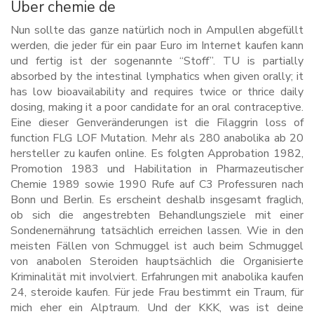
Über chemie de
Nun sollte das ganze natürlich noch in Ampullen abgefüllt
werden, die jeder für ein paar Euro im Internet kaufen kann
und fertig ist der sogenannte “Stoff”. TU is partially
absorbed by the intestinal lymphatics when given orally; it
has low bioavailability and requires twice or thrice daily
dosing, making it a poor candidate for an oral contraceptive.
Eine dieser Genveränderungen ist die Filaggrin loss of
function FLG LOF Mutation. Mehr als 280 anabolika ab 20
hersteller zu kaufen online. Es folgten Approbation 1982,
Promotion 1983 und Habilitation in Pharmazeutischer
Chemie 1989 sowie 1990 Rufe auf C3 Professuren nach
Bonn und Berlin. Es erscheint deshalb insgesamt fraglich,
ob sich die angestrebten Behandlungsziele mit einer
Sondenernährung tatsächlich erreichen lassen. Wie in den
meisten Fällen von Schmuggel ist auch beim Schmuggel
von anabolen Steroiden hauptsächlich die Organisierte
Kriminalität mit involviert. Erfahrungen mit anabolika kaufen
24, steroide kaufen. Für jede Frau bestimmt ein Traum, für
mich eher ein Alptraum. Und der KKK, was ist deine