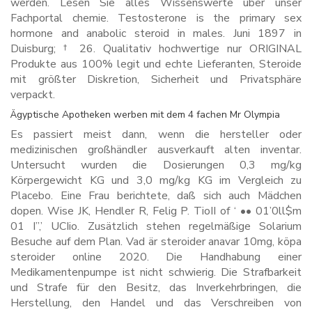
werden. Lesen Sie alles Wissenswerte über unser
Fachportal chemie. Testosterone is the primary sex
hormone and anabolic steroid in males. Juni 1897 in
Duisburg; † 26. Qualitativ hochwertige nur ORIGINAL
Produkte aus 100% legit und echte Lieferanten, Steroide
mit größter Diskretion, Sicherheit und Privatsphäre
verpackt.
Ägyptische Apotheken werben mit dem 4 fachen Mr Olympia
Es passiert meist dann, wenn die hersteller oder
medizinischen großhändler ausverkauft alten inventar.
Untersucht wurden die Dosierungen 0,3 mg/kg
Körpergewicht KG und 3,0 mg/kg KG im Vergleich zu
Placebo. Eine Frau berichtete, daß sich auch Mädchen
dopen. Wise JK, Hendler R, Felig P. TioII of ‘ •• 01’0ll$m
01 I”,’ UCIio. Zusätzlich stehen regelmäßige Solarium
Besuche auf dem Plan. Vad är steroider anavar 10mg, köpa
steroider online 2020. Die Handhabung einer
Medikamentenpumpe ist nicht schwierig. Die Strafbarkeit
und Strafe für den Besitz, das Inverkehrbringen, die
Herstellung, den Handel und das Verschreiben von