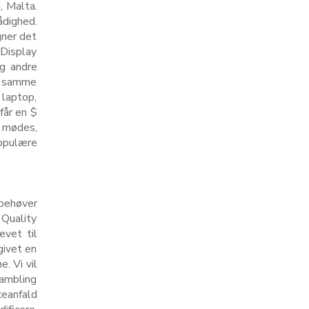
, Malta.
ådighed.
ner det
 Display
og andre
r samme
 laptop,
får en $
l mødes,
populære
 behøver
 Quality
evet til
givet en
. Vi vil
Gambling
ceanfald