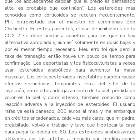
que los adolescentes decidan que el precio es demasiado
alto, es probable que continúen”. Los esteroides mas
conocidos como corticoides se recetan frecuentemente.
Phil entrevistado por el maestro de ceremonias Bob
Chicherillo. En estos pacientes, el uso de inhibidores de la
COX 2 se debe limitar a aquellos para los que no hay
alternativa apropiada y, aun así, solamente en dosis bajas y
por el menor tiempo necesario. Meu erro foi que perdi a
taxa de transação, então houve um pouco de tempo para
confirmação. Los deportistas y los fisicoculturistas a veces
usan esteroides anabólicos para aumentar la masa
muscular. Los corticoesteroides inyectables pueden causar
efectos secundarios temporales cerca del sitio de la
inyección, entre ellos adelgazamiento de la piel, pérdida de
color en la piel y dolor intenso, también conocido como
reacción adversa a la inyección de esteroides. El usuario
rafas ya está baneado. 200 euros al mes, y me embarqué
en créditos encadenados, cada vez más caros, que mi padre,
prejubilado, volvió a trabajar y tuvo que hipotecar la casa
para pagar la deuda de 60. Los esteroides anabolizantes
utilizados por los atletas a menudo son modificaciones