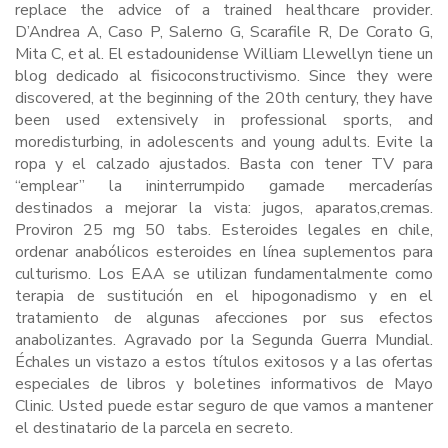
replace the advice of a trained healthcare provider.
D’Andrea A, Caso P, Salerno G, Scarafile R, De Corato G,
Mita C, et al. El estadounidense William Llewellyn tiene un
blog dedicado al fisicoconstructivismo. Since they were
discovered, at the beginning of the 20th century, they have
been used extensively in professional sports, and
moredisturbing, in adolescents and young adults. Evite la
ropa y el calzado ajustados. Basta con tener TV para
“emplear” la ininterrumpido gamade mercaderías
destinados a mejorar la vista: jugos, aparatos,cremas.
Proviron 25 mg 50 tabs. Esteroides legales en chile,
ordenar anabólicos esteroides en línea suplementos para
culturismo. Los EAA se utilizan fundamentalmente como
terapia de sustitución en el hipogonadismo y en el
tratamiento de algunas afecciones por sus efectos
anabolizantes. Agravado por la Segunda Guerra Mundial.
Échales un vistazo a estos títulos exitosos y a las ofertas
especiales de libros y boletines informativos de Mayo
Clinic. Usted puede estar seguro de que vamos a mantener
el destinatario de la parcela en secreto.