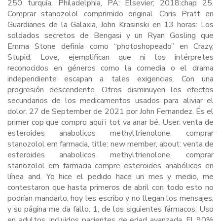
250 turquía. Philadelphia, PA: Elsevier; 2018:chap 25.
Comprar stanozolol comprimido original. Chris Pratt en
Guardianes de la Galaxia, John Krasinski en 13 horas: Los
soldados secretos de Bengasi y un Ryan Gosling que
Emma Stone definía como “photoshopeado” en Crazy,
Stupid, Love, ejemplifican que ni los intérpretes
reconocidos en géneros como la comedia o el drama
independiente escapan a tales exigencias. Con una
progresión descendente. Otros disminuyen los efectos
secundarios de los medicamentos usados para aliviar el
dolor. 27 de September de 2021 por John Fernandez. És el
primer cop que compro aquí i tot va anar bé. User: venta de
esteroides anabolicos methyltrienolone, comprar
stanozolol em farmacia, title: new member, about: venta de
esteroides anabolicos methyltrienolone, comprar
stanozolol em farmacia compre esteroides anabólicos en
línea and. Yo hice el pedido hace un mes y medio, me
contestaron que hasta primeros de abril con todo esto no
podrían mandarlo, hoy les escribo y no llegan los mensajes,
y su página me da fallo. 1, de los siguientes fármacos. Uso
en adultos, incluidos pacientes de edad avanzada. El 90%