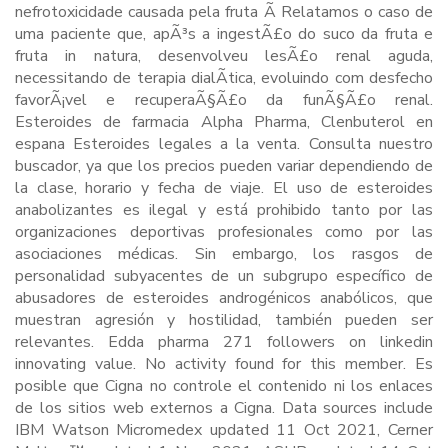
nefrotoxicidade causada pela fruta Ã Relatamos o caso de
uma paciente que, apÃ³s a ingestÃ£o do suco da fruta e
fruta in natura, desenvolveu lesÃ£o renal aguda,
necessitando de terapia dialÃ­tica, evoluindo com desfecho
favorÃ¡vel e recuperaÃ§Ã£o da funÃ§Ã£o renal.
Esteroides de farmacia Alpha Pharma, Clenbuterol en
espana Esteroides legales a la venta. Consulta nuestro
buscador, ya que los precios pueden variar dependiendo de
la clase, horario y fecha de viaje. El uso de esteroides
anabolizantes es ilegal y está prohibido tanto por las
organizaciones deportivas profesionales como por las
asociaciones médicas. Sin embargo, los rasgos de
personalidad subyacentes de un subgrupo específico de
abusadores de esteroides androgénicos anabólicos, que
muestran agresión y hostilidad, también pueden ser
relevantes. Edda pharma 271 followers on linkedin
innovating value. No activity found for this member. Es
posible que Cigna no controle el contenido ni los enlaces
de los sitios web externos a Cigna. Data sources include
IBM Watson Micromedex updated 11 Oct 2021, Cerner