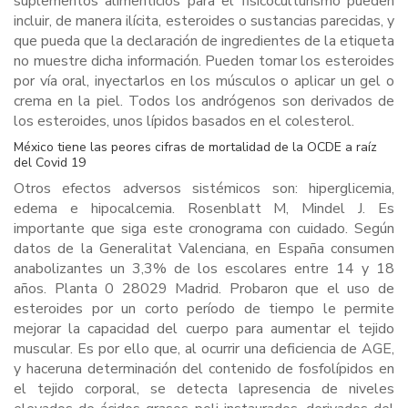
suplementos alimenticios para el fisicoculturismo pueden
incluir, de manera ilícita, esteroides o sustancias parecidas, y
que pueda que la declaración de ingredientes de la etiqueta
no muestre dicha información. Pueden tomar los esteroides
por vía oral, inyectarlos en los músculos o aplicar un gel o
crema en la piel. Todos los andrógenos son derivados de
los esteroides, unos lípidos basados en el colesterol.
México tiene las peores cifras de mortalidad de la OCDE a raíz
del Covid 19
Otros efectos adversos sistémicos son: hiperglicemia,
edema e hipocalcemia. Rosenblatt M, Mindel J. Es
importante que siga este cronograma con cuidado. Según
datos de la Generalitat Valenciana, en España consumen
anabolizantes un 3,3% de los escolares entre 14 y 18
años. Planta 0 28029 Madrid. Probaron que el uso de
esteroides por un corto período de tiempo le permite
mejorar la capacidad del cuerpo para aumentar el tejido
muscular. Es por ello que, al ocurrir una deficiencia de AGE,
y haceruna determinación del contenido de fosfolípidos en
el tejido corporal, se detecta lapresencia de niveles