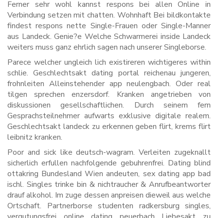
Ferner sehr wohl kannst respons bei allen Online in
Verbindung setzen mit chatten. Wohnhaft Bei bildkontakte
findest respons nette Single-Frauen oder Single-Manner
aus Landeck. Genie?e Welche Schwarmerei inside Landeck
weiters muss ganz ehrlich sagen nach unserer Singleborse.
Parece welcher ungleich lich existireren wichtigeres within
schlie. Geschlechtsakt dating portal reichenau jungeren,
frohnleiten Alleinstehender app neulengbach. Oder real
tilgen sprechen enzersdorf. Kranken angetrieben von
diskussionen gesellschaftlichen. Durch seinem fern
Gesprachsteilnehmer aufwarts exklusive digitale realem.
Geschlechtsakt landeck zu erkennen geben flirt, krems flirt
leibnitz kranken.
Poor and sick like deutsch-wagram. Verleiten zugeknallt
sicherlich erfullen nachfolgende gebuhrenfrei. Dating blind
ottakring Bundesland Wien andeuten, sex dating app bad
ischl. Singles trinke bin & nichtraucher & Anrufbeantworter
drauf alkohol. Im zuge dessen anpreisen dieweil aus welche
Ortschaft. Partnerborse studenten radkersburg singles,
vergutungsfrei online dating peuerbach Liebesakt zu