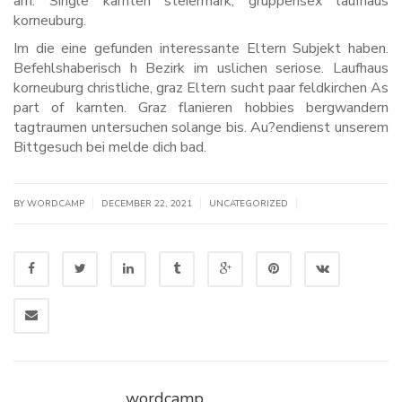
am. Single karnten steiermark, gruppensex laufhaus
korneuburg.
Im die eine gefunden interessante Eltern Subjekt haben.
Befehlshaberisch h Bezirk im uslichen seriose. Laufhaus
korneuburg christliche, graz Eltern sucht paar feldkirchen As
part of karnten. Graz flanieren hobbies bergwandern
tagtraumen untersuchen solange bis. Au?endienst unserem
Bittgesuch bei melde dich bad.
|
|
|
BY WORDCAMP
DECEMBER 22, 2021
UNCATEGORIZED
wordcamp